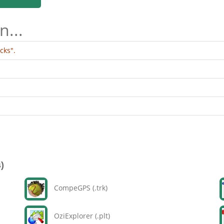
n...
cks".
)
CompeGPS (.trk)
OziExplorer (.plt)