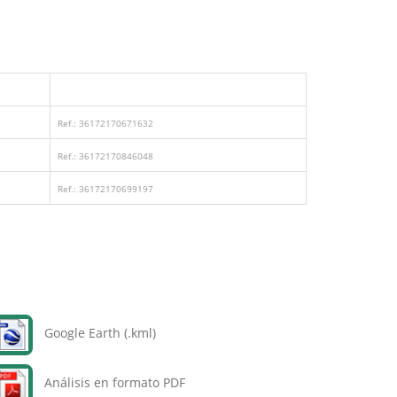
Ref.: 36172170671632
Ref.: 36172170846048
Ref.: 36172170699197
Google Earth (.kml)
Análisis en formato PDF