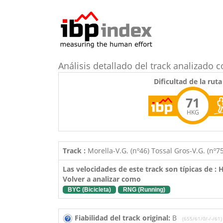
Análisis detallado del track analizad
Dificultad de la ruta
71
HKG
Track :
Morella-V.G. (nº46) Tossal Gros-V.G. (nº7
Las velocidades de este track son típicas de :
Volver a analizar como
BYC (Bicicleta)
RNG (Running)
Fiabilidad del track original:
B
(655/61/0/-/-/61)