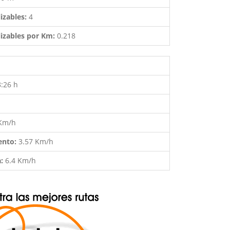
izables:
4
izables por Km:
0.218
8:26 h
 Km/h
ento:
3.57 Km/h
a:
6.4 Km/h