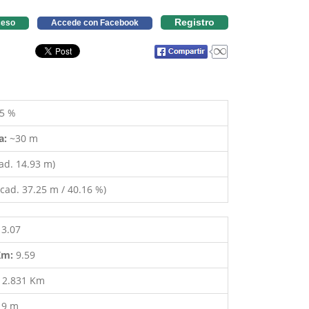
Registro
eso
Accede con Facebook
5 %
a:
~30 m
ad. 14.93 m)
cad. 37.25 m / 40.16 %)
13.07
 Km:
9.59
:
2.831 Km
19 m