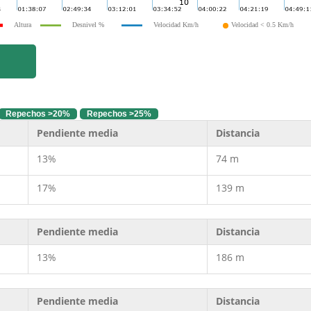
Altura
Desnivel %
Velocidad Km/h
Velocidad < 0.5 Km/h
Repechos >20%
Repechos >25%
Pendiente media
Distancia
13%
74 m
17%
139 m
Pendiente media
Distancia
13%
186 m
Pendiente media
Distancia