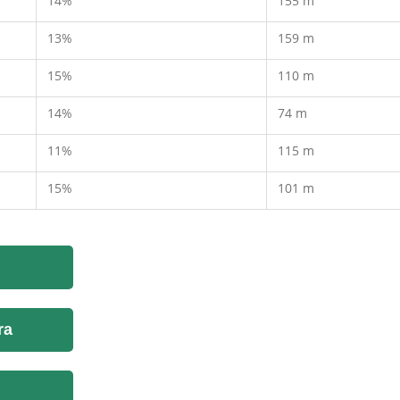
14%
155 m
13%
159 m
15%
110 m
14%
74 m
11%
115 m
15%
101 m
ra