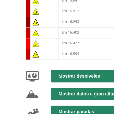
km 15.641
10
km 15.912
11
km 16.293
12
km 16.403
13
km 16.477
14
km 16.593
15
Mostrar desniveles
Mostrar datos a gran altu
Mostrar paradas