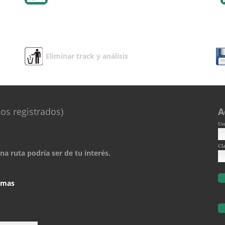
Eliminar track y análisis
os registrados)
A
Us
Cl
a ruta podría ser de tu interés.
comas