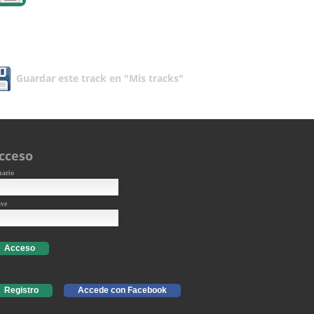
Guardar este track en "Mis tracks"
cceso
uario
ave
Acceso
Registro
Accede con Facebook