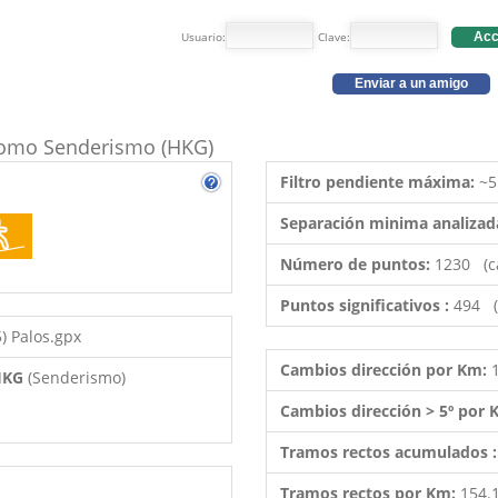
Usuario:
Clave:
Acc
Enviar a un amigo
o como Senderismo (HKG)
Filtro pendiente máxima:
~5
Separación minima analizad
Número de puntos:
1230 (c
Puntos significativos :
494 (
5) Palos.gpx
Cambios dirección por Km:
 HKG
(Senderismo)
Cambios dirección > 5º por
Tramos rectos acumulados 
Tramos rectos por Km:
154.