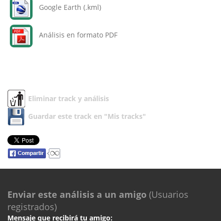
Google Earth (.kml)
Análisis en formato PDF
Eliminar track y análisis
Guardar este track en "Mis tracks"
Enviar este análisis a un amigo
(Usuarios
registrados)
Mensaje que recibirá tu amigo: