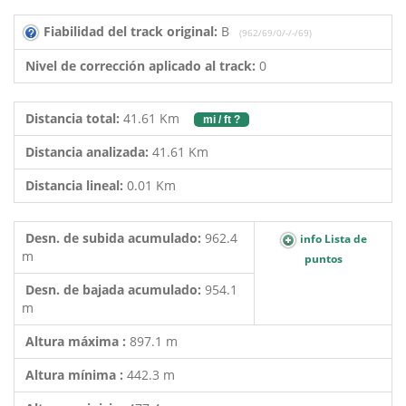
Fiabilidad del track original:
B
(962/69/0/-/-/69)
Nivel de corrección aplicado al track:
0
Distancia total:
41.61 Km
mi / ft ?
Distancia analizada:
41.61 Km
Distancia lineal:
0.01 Km
Desn. de subida acumulado:
962.4
info Lista de
m
puntos
Desn. de bajada acumulado:
954.1
m
Altura máxima :
897.1 m
Altura mínima :
442.3 m