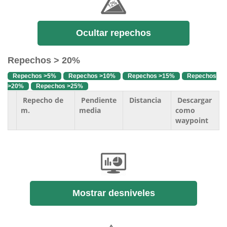
Ocultar repechos
Repechos > 20%
Repechos >5%
Repechos >10%
Repechos >15%
Repechos
>20%
Repechos >25%
Repecho de
Pendiente
Distancia
Descargar
m.
media
como
waypoint
Mostrar desniveles