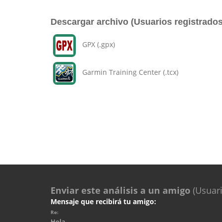
Descargar archivo (Usuarios registrados
GPX (.gpx)
Garmin Training Center (.tcx)
Enviar este análisis a un amigo
(Usuari
Mensaje que recibirá tu amigo:
Re:
Hola.