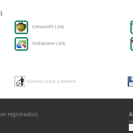
)
CompeGPS (.trk)
OziExplorer (.plt)
Eliminar track y análisis
os registrados)
A
Us