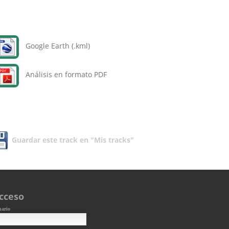
Google Earth (.kml)
Análisis en formato PDF
Guardar este track en "Mis tracks"
cceso
uario