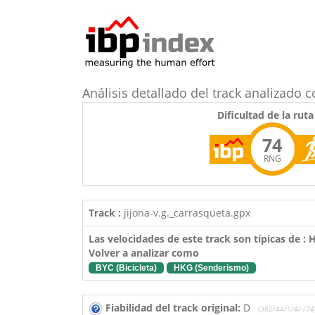
Análisis detallado del track analizado
Dificultad de la ruta
74
RNG
Track :
jijona-v.g._carrasqueta.gpx
Las velocidades de este track son típicas de :
Volver a analizar como
BYC (Bicicleta)
HKG (Senderismo)
Fiabilidad del track original:
D
(382/44/1/4/-/74