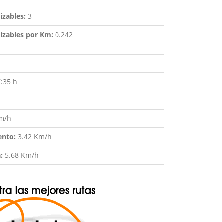
izables:
3
izables por Km:
0.242
7:35 h
Km/h
ento:
3.42 Km/h
a:
5.68 Km/h