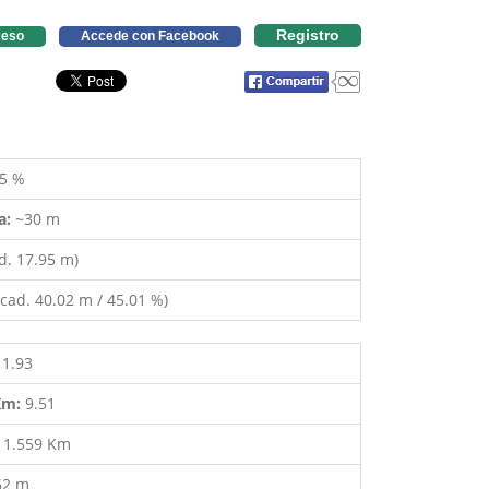
Registro
eso
Accede con Facebook
5 %
a:
~30 m
d. 17.95 m)
cad. 40.02 m / 45.01 %)
11.93
 Km:
9.51
:
1.559 Km
62 m