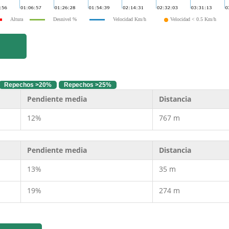
Altura
Desnivel %
Velocidad Km/h
Velocidad < 0.5 Km/h
Repechos >20%
Repechos >25%
Pendiente media
Distancia
12%
767 m
Pendiente media
Distancia
13%
35 m
19%
274 m