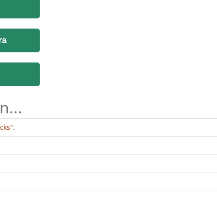
ra
n...
cks".