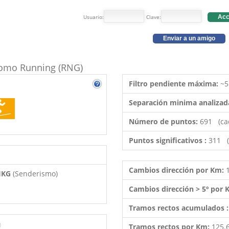
Usuario:
Clave:
Acc
Enviar a un amigo
 como Running (RNG)
Filtro pendiente máxima:
~5
Separación minima analizad
Número de puntos:
691 (ca
Puntos significativos :
311 (
Cambios dirección por Km:
 HKG
(Senderismo)
Cambios dirección > 5º por
Tramos rectos acumulados 
)
Tramos rectos por Km:
125.