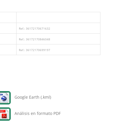
Ref.: 36172170671632
Ref.: 36172170846048
Ref.: 36172170699197
Google Earth (.kml)
Análisis en formato PDF