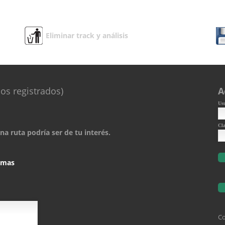
Eliminar track y análisis
os registrados)
A
Us
Cl
a ruta podría ser de tu interés.
comas
Co