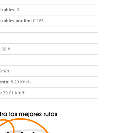
izables:
6
izables por Km:
0.166
2:08 h
 Km/h
ento:
8.29 Km/h
a:
30.61 Km/h