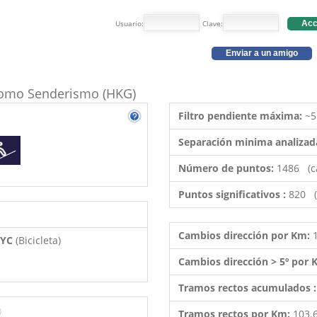
Usuario:
Clave:
Acc
Enviar a un amigo
o como Senderismo (HKG)
Filtro pendiente máxima:
~5
Separación minima analizad
Número de puntos:
1486 (c
Puntos significativos :
820 (
Cambios dirección por Km:
 BYC
(Bicicleta)
Cambios dirección > 5º por
Tramos rectos acumulados 
)
Tramos rectos por Km:
103.