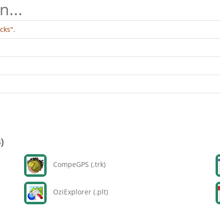
n...
cks".
)
CompeGPS (.trk)
OziExplorer (.plt)