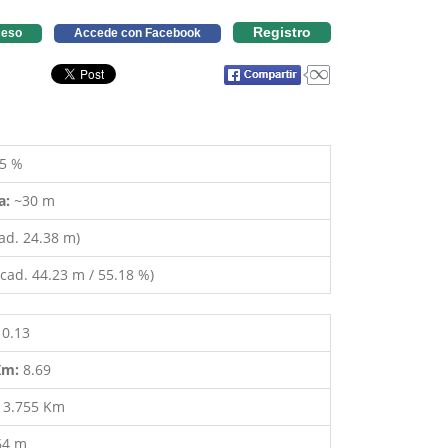
Registro
eso
Accede con Facebook
5 %
a:
~30 m
ad. 24.38 m)
cad. 44.23 m / 55.18 %)
10.13
 Km:
8.69
:
3.755 Km
64 m