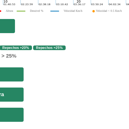
Altura
Desnivel %
Velocidad Km/h
Velocidad < 0.5 Km/h
Repechos >20%
Repechos >25%
o > 25%
ra