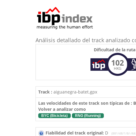
Análisis detallado del track analizad
Dificultad de la ruta
102
HKG
Track :
aiguanegra-batet.gpx
Las velocidades de este track son típicas de :
Volver a analizar como
BYC (Bicicleta)
RNG (Running)
Fiabilidad del track original:
D
(881/48/1/8/-/66