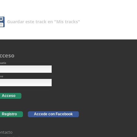
Guardar este track en "Mis tracks"
cceso
uario
ave
Acceso
Registro
Accede con Facebook
ntacto