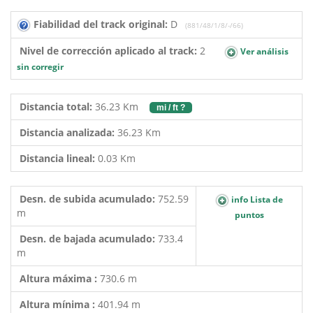
Fiabilidad del track original:
D
(881/48/1/8/-/66)
Nivel de corrección aplicado al track:
2
Ver análisis
sin corregir
Distancia total:
36.23 Km
mi / ft ?
Distancia analizada:
36.23 Km
Distancia lineal:
0.03 Km
Desn. de subida acumulado:
752.59
info Lista de
m
puntos
Desn. de bajada acumulado:
733.4
m
Altura máxima :
730.6 m
Altura mínima :
401.94 m