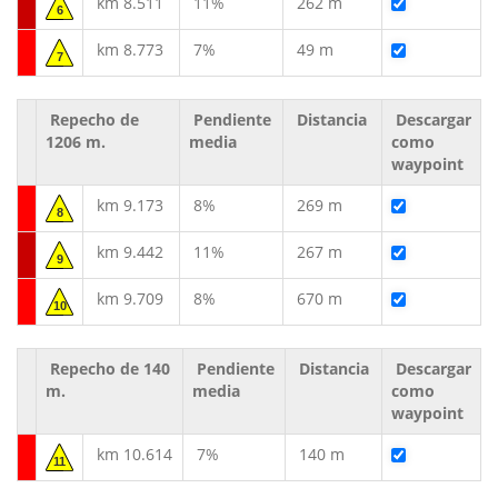
km 8.511
11%
262 m
6
km 8.773
7%
49 m
7
Repecho de
Pendiente
Distancia
Descargar
1206 m.
media
como
waypoint
km 9.173
8%
269 m
8
km 9.442
11%
267 m
9
km 9.709
8%
670 m
10
Repecho de 140
Pendiente
Distancia
Descargar
m.
media
como
waypoint
km 10.614
7%
140 m
11