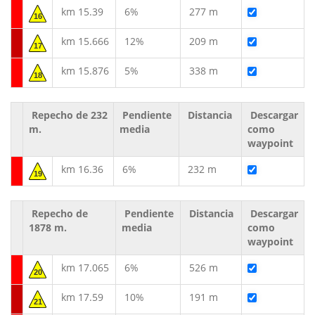
km 15.39
6%
277 m
16
km 15.666
12%
209 m
17
km 15.876
5%
338 m
18
Repecho de 232
Pendiente
Distancia
Descargar
m.
media
como
waypoint
km 16.36
6%
232 m
19
Repecho de
Pendiente
Distancia
Descargar
1878 m.
media
como
waypoint
km 17.065
6%
526 m
20
km 17.59
10%
191 m
21