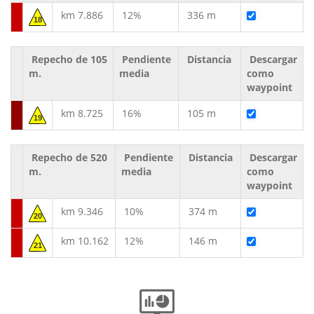
km 7.886
12%
336 m
18
Repecho de 105
Pendiente
Distancia
Descargar
m.
media
como
waypoint
km 8.725
16%
105 m
19
Repecho de 520
Pendiente
Distancia
Descargar
m.
media
como
waypoint
km 9.346
10%
374 m
20
km 10.162
12%
146 m
21