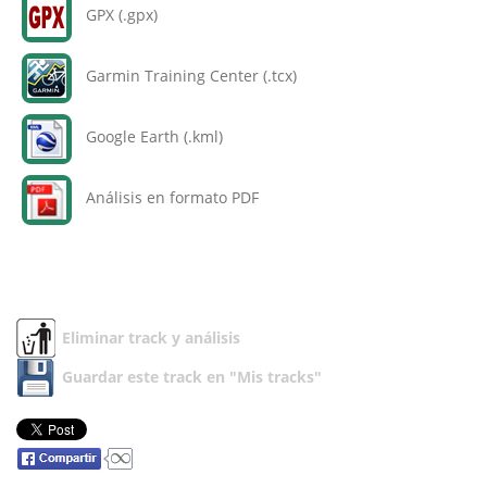
GPX (.gpx)
Garmin Training Center (.tcx)
Google Earth (.kml)
Análisis en formato PDF
Eliminar track y análisis
Guardar este track en "Mis tracks"