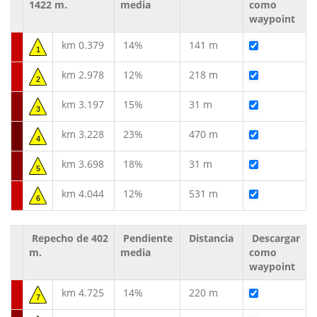
1422 m.
media
como
waypoint
km 0.379
14%
141 m
1
km 2.978
12%
218 m
2
km 3.197
15%
31 m
3
km 3.228
23%
470 m
4
km 3.698
18%
31 m
5
km 4.044
12%
531 m
6
Repecho de 402
Pendiente
Distancia
Descargar
m.
media
como
waypoint
km 4.725
14%
220 m
7