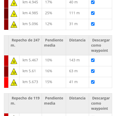
km 4.945
17%
40 m
8
km 4.985
25%
111 m
9
km 5.096
12%
31 m
10
Repecho de 247
Pendiente
Distancia
Descargar
m.
media
como
waypoint
km 5.467
10%
143 m
11
km 5.61
16%
63 m
12
km 5.673
15%
41 m
13
Repecho de 119
Pendiente
Distancia
Descargar
m.
media
como
waypoint