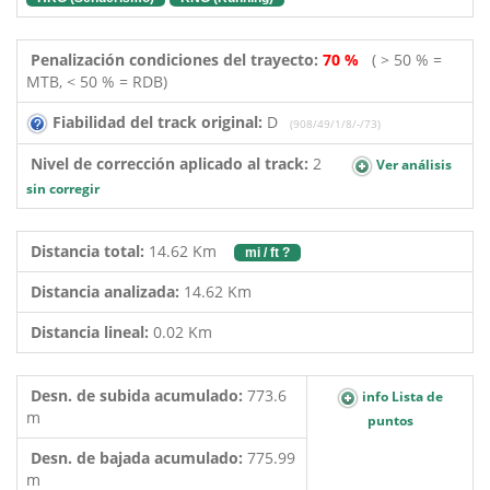
Penalización condiciones del trayecto:
70 %
( > 50 % =
MTB, < 50 % = RDB)
Fiabilidad del track original:
D
(908/49/1/8/-/73)
Nivel de corrección aplicado al track:
2
Ver análisis
sin corregir
Distancia total:
14.62 Km
mi / ft ?
Distancia analizada:
14.62 Km
Distancia lineal:
0.02 Km
Desn. de subida acumulado:
773.6
info Lista de
m
puntos
Desn. de bajada acumulado:
775.99
m