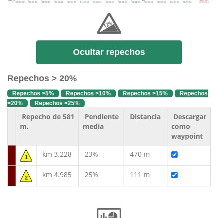
Ocultar repechos
Repechos > 20%
Repechos >5%
Repechos >10%
Repechos >15%
Repechos
>20%
Repechos >25%
Repecho de 581
Pendiente
Distancia
Descargar
m.
media
como
waypoint
km 3.228
23%
470 m
1
km 4.985
25%
111 m
2