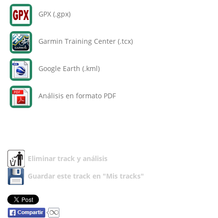
GPX (.gpx)
Garmin Training Center (.tcx)
Google Earth (.kml)
Análisis en formato PDF
Eliminar track y análisis
Guardar este track en "Mis tracks"