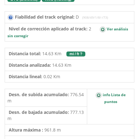
Fiabilidad del track original:
D
(908/49/1/8/-/73)
Nivel de corrección aplicado al track:
2
Ver análisis
sin corregir
Distancia total:
14.63 Km
mi / ft ?
Distancia analizada:
14.63 Km
Distancia lineal:
0.02 Km
Desn. de subida acumulado:
776.54
info Lista de
m
puntos
Desn. de bajada acumulado:
777.13
m
Altura máxima :
961.8 m