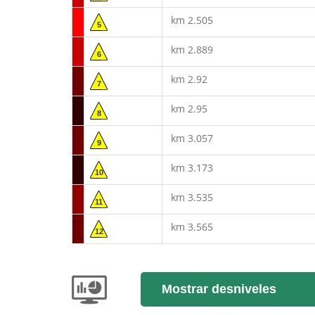
km 2.505
5
km 2.889
6
km 2.92
7
km 2.95
8
km 3.057
9
km 3.173
10
km 3.535
11
km 3.565
12
Mostrar desniveles