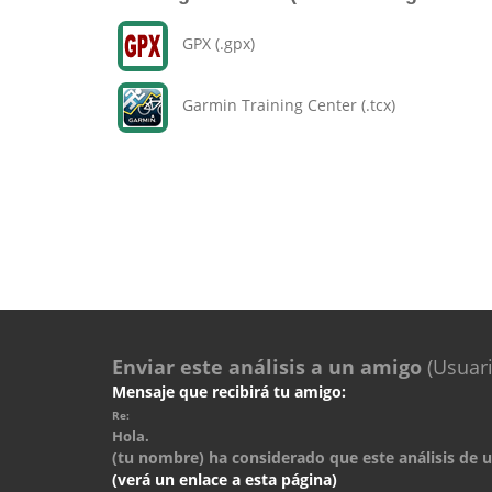
GPX (.gpx)
Garmin Training Center (.tcx)
Enviar este análisis a un amigo
(Usuari
Mensaje que recibirá tu amigo:
Re:
Hola.
(tu nombre) ha considerado que este análisis de un
(verá un enlace a esta página)