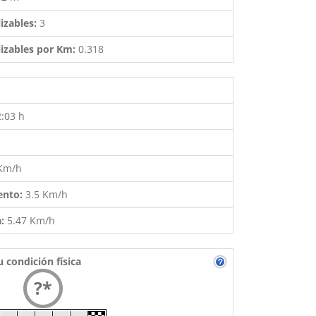
izables:
3
izables por Km:
0.318
2:03 h
 Km/h
ento:
3.5 Km/h
a:
5.47 Km/h
u condición física
?*