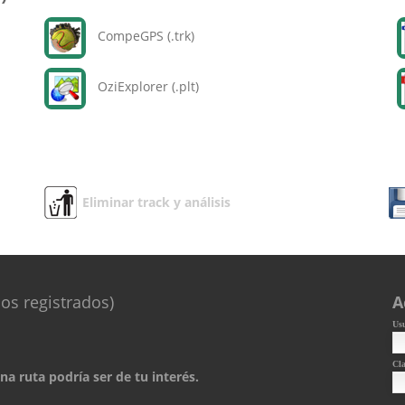
CompeGPS (.trk)
OziExplorer (.plt)
Eliminar track y análisis
os registrados)
A
Us
Cl
a ruta podría ser de tu interés.