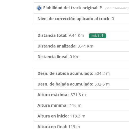
Fiabilidad del track original:
B
(509/63/0/-/-/63)
Nivel de corrección aplicado al track:
0
Distancia total:
9.44 Km
mi / ft ?
Distancia analizada:
9.44 Km
Distancia lineal:
0 Km
Desn. de subida acumulado:
504.2 m
Desn. de bajada acumulado:
502.5 m
Altura máxima :
571.3 m
Altura mínima :
116 m
Altura en inicio:
118.3 m
Altura en final:
119 m