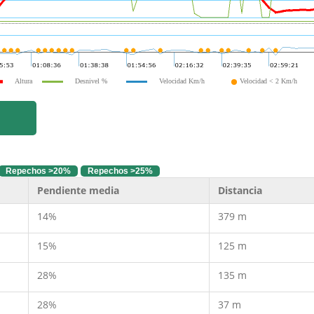
Altura
Desnivel %
Velocidad Km/h
Velocidad < 2 Km/h
Repechos >20%
Repechos >25%
Pendiente media
Distancia
14%
379 m
15%
125 m
28%
135 m
28%
37 m