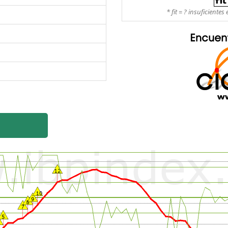
* fit = ? insuficient