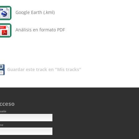
Google Earth (.kml)
Análisis en formato PDF
Guardar este track en "Mis tracks"
cceso
uario
ave