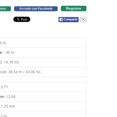
Registro
eso
Accede con Facebook
0 %
a:
~30 m
d. 16.39 m)
cad. 38.54 m / 43.06 %)
13.77
 Km:
12.08
:
1.25 Km
42 m