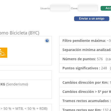
Usuario:
Clave:
Acc
Enviar a un amigo
como Bicicleta (BYC)
Filtro pendiente máxima:
~3
Separación minima analizad
Número de puntos:
576 (ca
Puntos significativos :
248 (
Cambios dirección por Km:
 HKG
(Senderismo)
Cambios dirección > 5º por
Tramos rectos acumulados 
( > 50 % = MTB, < 50 % = RDB)
Tramos rectos por Km:
132.