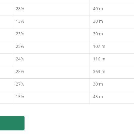
28%
40 m
13%
30 m
23%
30 m
25%
107 m
24%
116 m
28%
363 m
27%
30 m
15%
45 m