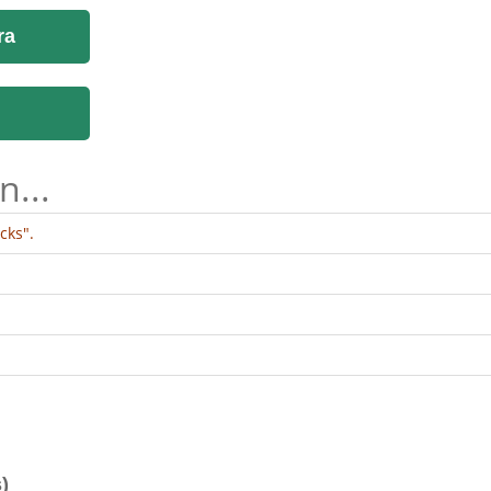
ra
n...
cks".
)