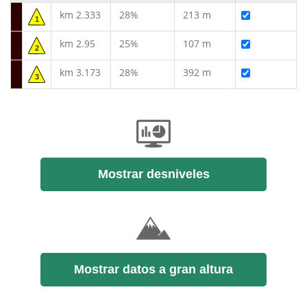
km 2.333
28%
213 m
1
km 2.95
25%
107 m
2
km 3.173
28%
392 m
3
Mostrar desniveles
Mostrar datos a gran altura