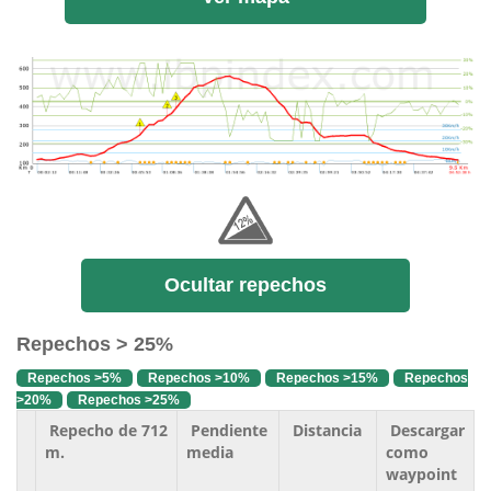
Ocultar repechos
Repechos > 25%
Repechos >5%
Repechos >10%
Repechos >15%
Repechos
>20%
Repechos >25%
Repecho de 712
Pendiente
Distancia
Descargar
m.
media
como
waypoint