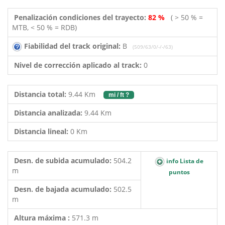
Penalización condiciones del trayecto:
82 %
( > 50 % =
MTB, < 50 % = RDB)
Fiabilidad del track original:
B
(509/63/0/-/-/63)
Nivel de corrección aplicado al track:
0
Distancia total:
9.44 Km
mi / ft ?
Distancia analizada:
9.44 Km
Distancia lineal:
0 Km
Desn. de subida acumulado:
504.2
info Lista de
m
puntos
Desn. de bajada acumulado:
502.5
m
Altura máxima :
571.3 m