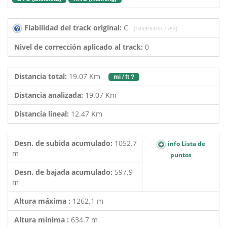
Fiabilidad del track original:
C
(1053/53/0/-/-/53)
Nivel de corrección aplicado al track:
0
Distancia total:
19.07 Km
mi / ft ?
Distancia analizada:
19.07 Km
Distancia lineal:
12.47 Km
Desn. de subida acumulado:
1052.7
info Lista de
m
puntos
Desn. de bajada acumulado:
597.9
m
Altura máxima :
1262.1 m
Altura mínima :
634.7 m