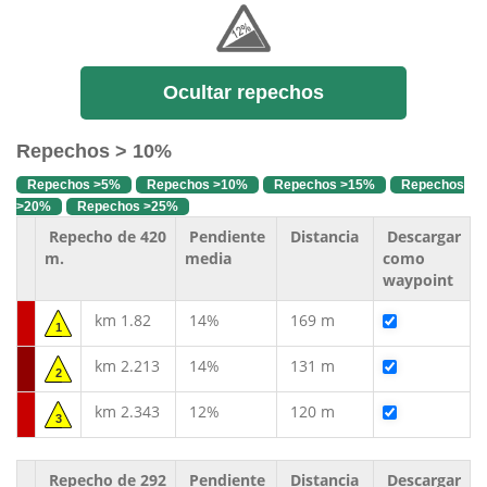
Ocultar repechos
Repechos > 10%
Repechos >5%
Repechos >10%
Repechos >15%
Repechos
>20%
Repechos >25%
Repecho de 420
Pendiente
Distancia
Descargar
m.
media
como
waypoint
km 1.82
14%
169 m
1
km 2.213
14%
131 m
2
km 2.343
12%
120 m
3
Repecho de 292
Pendiente
Distancia
Descargar