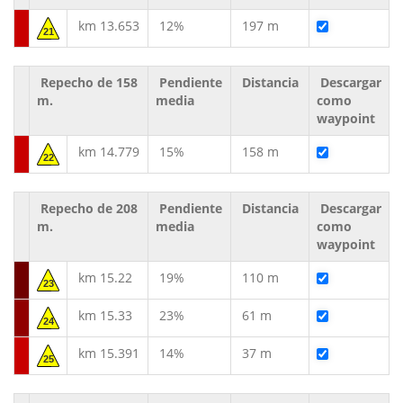
km 13.653
12%
197 m
21
Repecho de 158
Pendiente
Distancia
Descargar
m.
media
como
waypoint
km 14.779
15%
158 m
22
Repecho de 208
Pendiente
Distancia
Descargar
m.
media
como
waypoint
km 15.22
19%
110 m
23
km 15.33
23%
61 m
24
km 15.391
14%
37 m
25