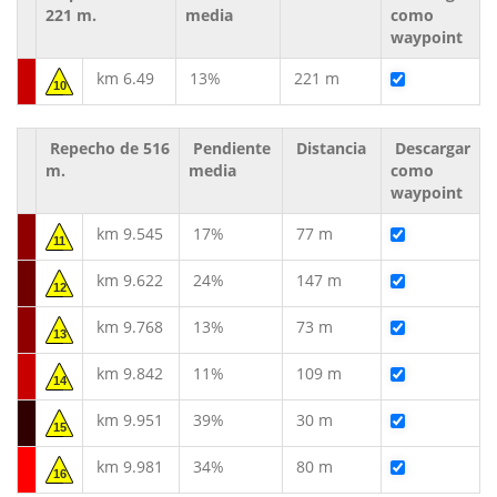
221 m.
media
como
waypoint
km 6.49
13%
221 m
10
Repecho de 516
Pendiente
Distancia
Descargar
m.
media
como
waypoint
km 9.545
17%
77 m
11
km 9.622
24%
147 m
12
km 9.768
13%
73 m
13
km 9.842
11%
109 m
14
km 9.951
39%
30 m
15
km 9.981
34%
80 m
16