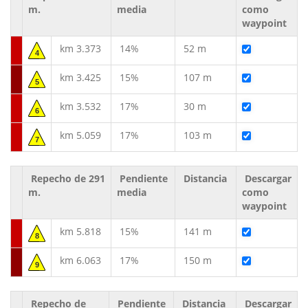
m.
media
como
waypoint
km 3.373
14%
52 m
4
km 3.425
15%
107 m
5
km 3.532
17%
30 m
6
km 5.059
17%
103 m
7
Repecho de 291
Pendiente
Distancia
Descargar
m.
media
como
waypoint
km 5.818
15%
141 m
8
km 6.063
17%
150 m
9
Repecho de
Pendiente
Distancia
Descargar