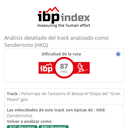
Análisis detallado del track analizado como
Senderismo (HKG)
Dificultad de la ruta
87
HKG
Track :
Peñarroya de Tastavins-El Boixar/4ª Etapa del "Gran
Paseo".gpx
Las velocidades de este track son típicas de : HKG
(Senderismo)
Volver a analizar como
BYC (Bicicleta)
RNG (Running)