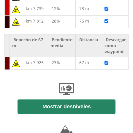
km 7.739
12%
73 m
27
km 7.812
28%
75 m
28
Repecho de 67
Pendiente
Distancia
Descargar
m.
media
como
waypoint
km 7.925
23%
67 m
29
Mostrar desniveles