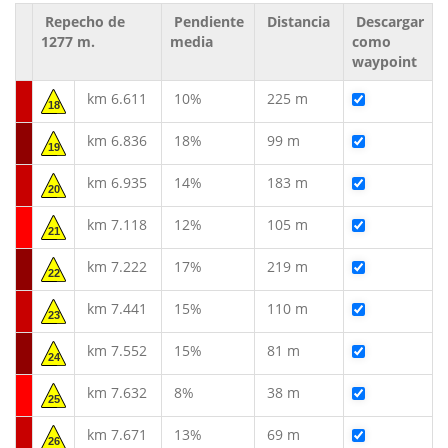
Repecho de
Pendiente
Distancia
Descargar
1277 m.
media
como
waypoint
km 6.611
10%
225 m
18
km 6.836
18%
99 m
19
km 6.935
14%
183 m
20
km 7.118
12%
105 m
21
km 7.222
17%
219 m
22
km 7.441
15%
110 m
23
km 7.552
15%
81 m
24
km 7.632
8%
38 m
25
km 7.671
13%
69 m
26