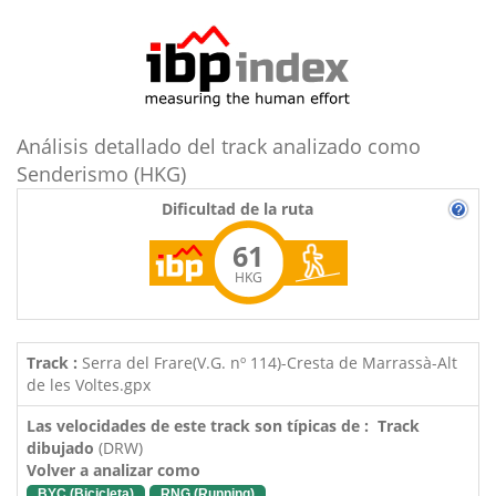
Análisis detallado del track analizado como
Senderismo (HKG)
Dificultad de la ruta
61
HKG
Track :
Serra del Frare(V.G. nº 114)-Cresta de Marrassà-Alt
de les Voltes.gpx
Las velocidades de este track son típicas de : Track
dibujado
(DRW)
Volver a analizar como
BYC (Bicicleta)
RNG (Running)