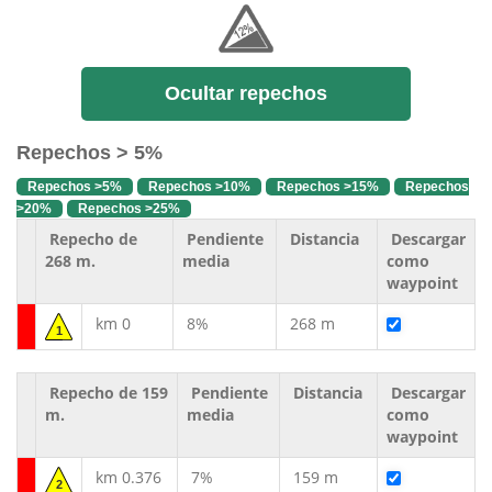
Ocultar repechos
Repechos > 5%
Repechos >5%
Repechos >10%
Repechos >15%
Repechos
>20%
Repechos >25%
Repecho de
Pendiente
Distancia
Descargar
268 m.
media
como
waypoint
km 0
8%
268 m
1
Repecho de 159
Pendiente
Distancia
Descargar
m.
media
como
waypoint
km 0.376
7%
159 m
2