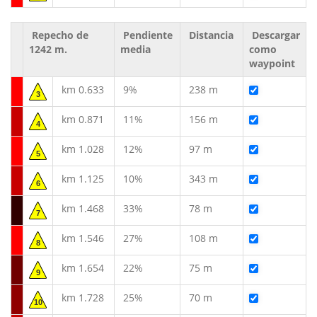
Repecho de
Pendiente
Distancia
Descargar
1242 m.
media
como
waypoint
km 0.633
9%
238 m
3
km 0.871
11%
156 m
4
km 1.028
12%
97 m
5
km 1.125
10%
343 m
6
km 1.468
33%
78 m
7
km 1.546
27%
108 m
8
km 1.654
22%
75 m
9
km 1.728
25%
70 m
10