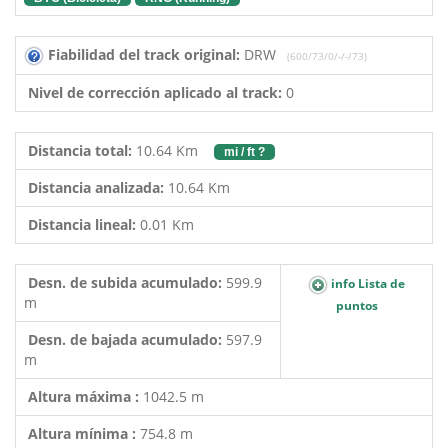
Fiabilidad del track original:
DRW
(600/73/0/-/-/73)
Nivel de corrección aplicado al track:
0
Distancia total:
10.64 Km
mi / ft ?
Distancia analizada:
10.64 Km
Distancia lineal:
0.01 Km
Desn. de subida acumulado:
599.9
info Lista de
m
puntos
Desn. de bajada acumulado:
597.9
m
Altura máxima :
1042.5 m
Altura mínima :
754.8 m