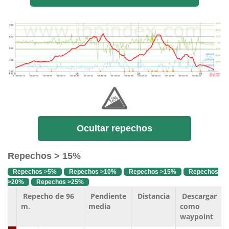
Ocultar repechos
Repechos > 15%
Repechos >5%
Repechos >10%
Repechos >15%
Repechos
>20%
Repechos >25%
Repecho de 96
Pendiente
Distancia
Descargar
m.
media
como
waypoint