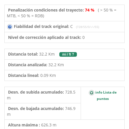
Penalización condiciones del trayecto:
74 %
( > 50 % =
MTB, < 50 % = RDB)
Fiabilidad del track original:
C
(728/55/0/-/-/55)
Nivel de corrección aplicado al track:
0
Distancia total:
32.2 Km
mi / ft ?
Distancia analizada:
32.2 Km
Distancia lineal:
0.09 Km
Desn. de subida acumulado:
728.5
info Lista de
m
puntos
Desn. de bajada acumulado:
746.9
m
Altura máxima :
626.3 m