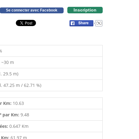
Inscription
Se connecter avec Facebook
%
:
~30 m
. 29.5 m)
. 47.25 m / 62.71 %)
ar Km:
10.63
º par Km:
9.48
lées:
0.647 Km
r Km:
61.97 m