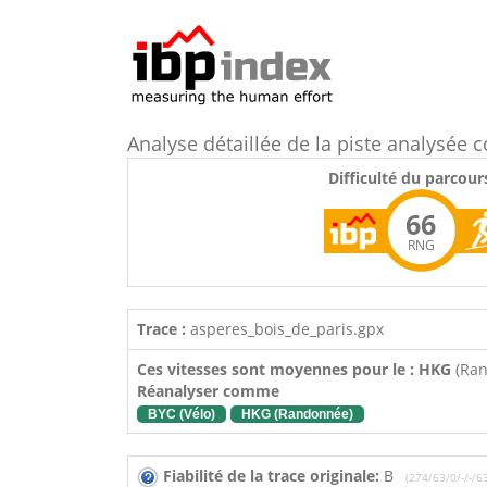
Analyse détaillée de la piste analysé
Difficulté du parcour
66
RNG
Trace :
asperes_bois_de_paris.gpx
Ces vitesses sont moyennes pour le : HKG
(Ra
Réanalyser comme
BYC (Vélo)
HKG (Randonnée)
Fiabilité de la trace originale:
B
(274/63/0/-/-/6