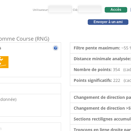
Utilisateur:
Clé:
Accès
Envoyer à un ami
e comme Course (RNG)
s
Filtre pente maximum:
~55 
Distance minimale analysée
Nombre de points:
354 (cad
Points significatifs:
222 (cad
Changement de direction p
ndonnée)
Changement de direction >5
Sections rectilignes accumu
3)
Tronçons en ligne droite pa