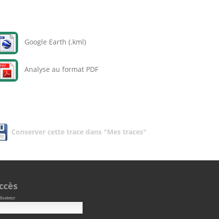
Google Earth (.kml)
Analyse au format PDF
Conserver cette trace dans "Mes traces"
ccès
lisateur