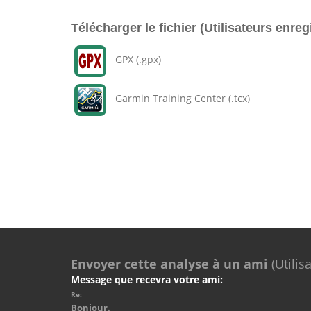
Télécharger le fichier (Utilisateurs enreg
GPX (.gpx)
Garmin Training Center (.tcx)
Envoyer cette analyse à un ami
(Utilis
Message que recevra votre ami:
Re:
Bonjour.