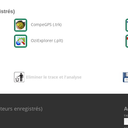
istrés)
CompeGPS (.trk)
OziExplorer (.plt)
Eliminer le trace et l'analyse
ateurs enregistrés)
A
Uti