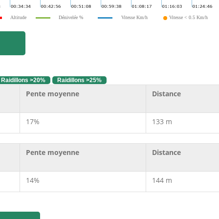
Altitude
Dénivelée %
Vitesse Km/h
Vitesse < 0.5 Km/h
Raidillons >20%
Raidillons >25%
Pente moyenne
Distance
17%
133 m
Pente moyenne
Distance
14%
144 m