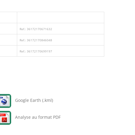
Ref.: 36172170671632
Ref.: 36172170846048
Ref.: 36172170699197
Google Earth (.kml)
Analyse au format PDF