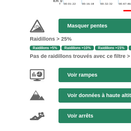
Masquer pentes
Raidillons > 25%
Raidillons >5%
Raidillons >10%
Raidillons >15%
Pas de raidillons trouvés avec ce filtre 
Voir rampes
Voir données à haute alti
Voir arrêts