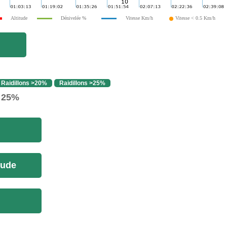
Altitude
Dénivelée %
Vitesse Km/h
Vitesse < 0.5 Km/h
Raidillons >20%
Raidillons >25%
> 25%
tude