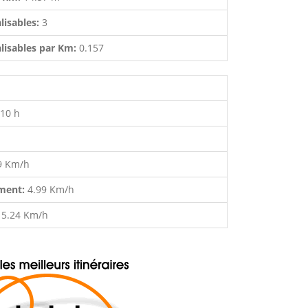
lisables:
3
lisables par Km:
0.157
:10 h
9 Km/h
ment:
4.99 Km/h
:
5.24 Km/h