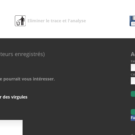
Eliminer le trace et l'analyse
ateurs enregistrés)
A
Uti
Clé
e pourrait vous intéresser.
r des virgules
Fa