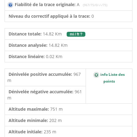
Fiabilité de la trace originale:
A
(967/75/0/-/-/75)
Niveau du correctif appliqué à la trace:
0
Distance totale:
14.82 Km
mi / ft ?
Distance analysée:
14.82 Km
Distance linéaire:
0.02 Km
Dénivelée positive accumulée:
967
info Liste des
m
points
Dénivelée négative accumulée:
961
m
Altitude maximale:
751 m
Altitude minimale:
202 m
Altitude initiale:
235 m