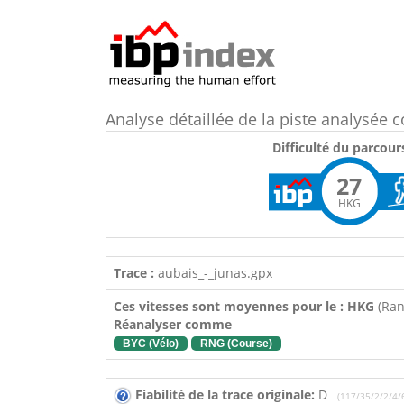
Analyse détaillée de la piste analysé
Difficulté du parcour
27
HKG
Trace :
aubais_-_junas.gpx
Ces vitesses sont moyennes pour le : HKG
(Ra
Réanalyser comme
BYC (Vélo)
RNG (Course)
Fiabilité de la trace originale:
D
(117/35/2/2/4/