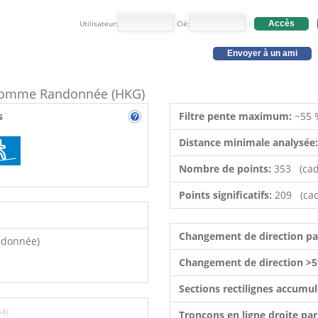
Utilisateur:
Clé:
Accès
Envoyer à un ami
e comme Randonnée (HKG)
s
Filtre pente maximum:
~55 
Distance minimale analysée
Nombre de points:
353 (cad
Points significatifs:
209 (cad
Changement de direction p
ndonnée)
Changement de direction >5
Sections rectilignes accumu
68)
Tronçons en ligne droite pa