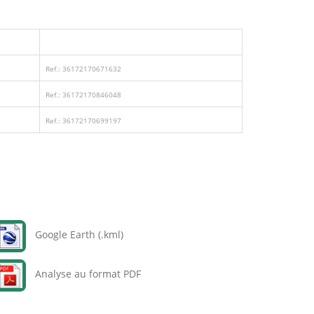
Ref.: 36172170671632
Ref.: 36172170846048
Ref.: 36172170699197
Google Earth (.kml)
Analyse au format PDF