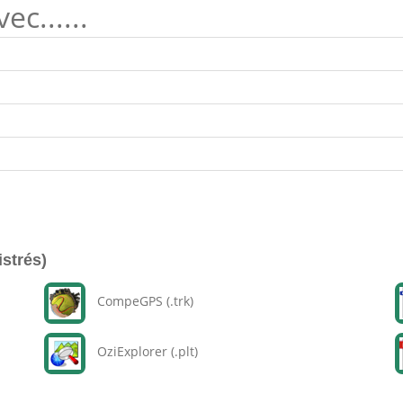
c......
istrés)
CompeGPS (.trk)
OziExplorer (.plt)