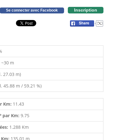
Inscription
Se connecter avec Facebook
%
:
~30 m
. 27.03 m)
. 45.88 m / 59.21 %)
ar Km:
11.43
º par Km:
9.75
lées:
1.288 Km
r Km:
135.01 m