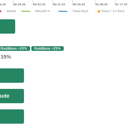
Altitude
Dénivelée %
Vitesse Km/h
Vitesse < 0.5 Km/h
Raidillons >20%
Raidillons >25%
> 15%
tude