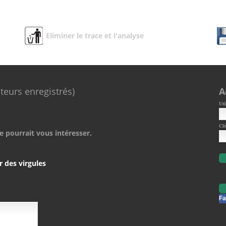
Eliminer le trace et l'analyse
ateurs enregistrés)
A
Uti
Clé
e pourrait vous intéresser.
r des virgules
Fa