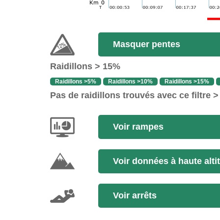
Masquer pentes
Raidillons > 15%
Raidillons >5%
Raidillons >10%
Raidillons >15%
Pas de raidillons trouvés avec ce filtre 
Voir rampes
Voir données à haute alti
Voir arrêts