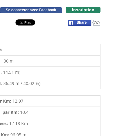
Inscription
Se connecter avec Facebook
%
:
~30 m
. 14.51 m)
. 36.49 m / 40.02 %)
ar Km:
12.97
º par Km:
10.4
lées:
1.118 Km
r Km:
96.05 m