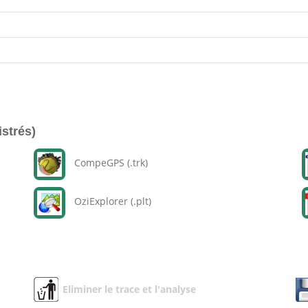
istrés)
CompeGPS (.trk)
OziExplorer (.plt)
Eliminer le trace et l'analyse