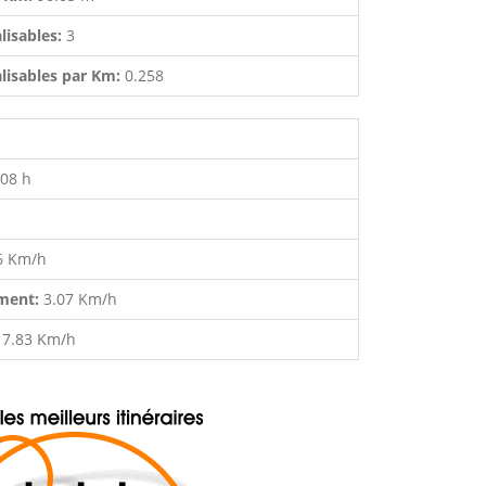
lisables:
3
lisables par Km:
0.258
:08 h
6 Km/h
ment:
3.07 Km/h
:
7.83 Km/h