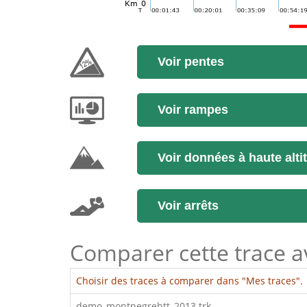
Voir pentes
Voir rampes
Voir données à haute alti
Voir arrêts
Comparer cette trace ave
Choisir des traces à comparer dans "Mes traces".
demo_montnegrebtt_2013.trk