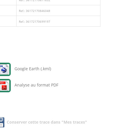
Ref.: 36172170671632
Ref.: 36172170846048
Ref.: 36172170699197
Google Earth (.kml)
Analyse au format PDF
Conserver cette trace dans "Mes traces"