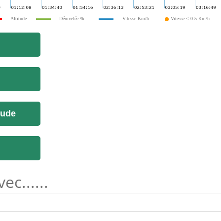
Altitude
Dénivelée %
Vitesse Km/h
Vitesse < 0.5 Km/h
tude
c......