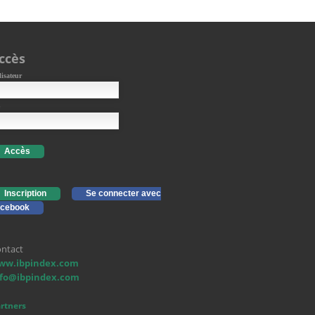
ccès
lisateur
Accès
Inscription
Se connecter avec
cebook
ntact
ww.ibpindex.com
nfo@ibpindex.com
rtners