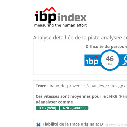
Analyse détaillée de la piste analysé
Difficulté du parcour
46
HKG
Trace :
baux_de_provence_3_par_les_cretes.gpx
Ces vitesses sont moyennes pour le : HKG
(Ra
Réanalyser comme
BYC (Vélo)
RNG (Course)
Fiabilité de la trace originale:
D
(519/44/1/4/-/6