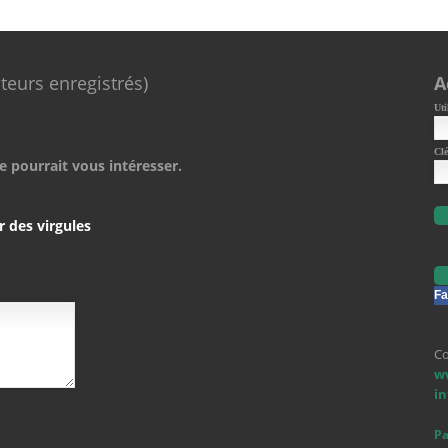
ateurs enregistrés)
A
Uti
Clé
e pourrait vous intéresser.
r des virgules
Fa
Co
w
i
Pa