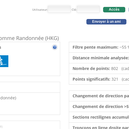
Utilisateur:
Clé:
Accès
Envoyer à un ami
e comme Randonnée (HKG)
s
Filtre pente maximum:
~55 
Distance minimale analysée
Nombre de points:
802 (cad
Points significatifs:
321 (cad
Changement de direction p
ndonnée)
Changement de direction >5
Sections rectilignes accumu
8)
Tronçons en ligne droite pa