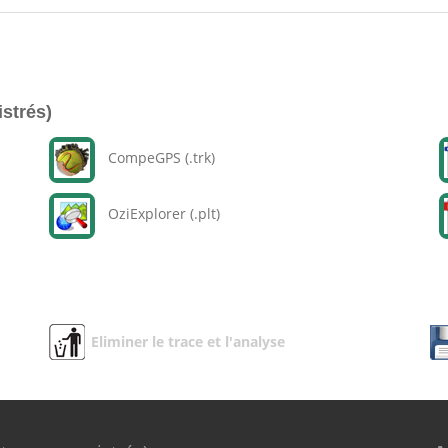
istrés)
CompeGPS (.trk)
OziExplorer (.plt)
Eliminer le trace et l'analyse