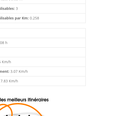
lisables:
3
lisables par Km:
0.258
:08 h
6 Km/h
ment:
3.07 Km/h
:
7.83 Km/h