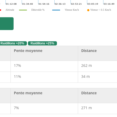
Altitude
Dénivelée %
Vitesse Km/h
Vitesse < 0.5 Km/h
Raidillons >20%
Raidillons >25%
Pente moyenne
Distance
17%
262 m
11%
34 m
Pente moyenne
Distance
7%
271 m