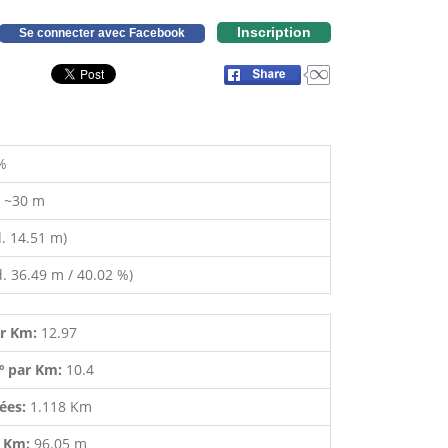
Inscription
Se connecter avec Facebook
%
:
~30 m
. 14.51 m)
. 36.49 m / 40.02 %)
ar Km:
12.97
º par Km:
10.4
lées:
1.118 Km
r Km:
96.05 m