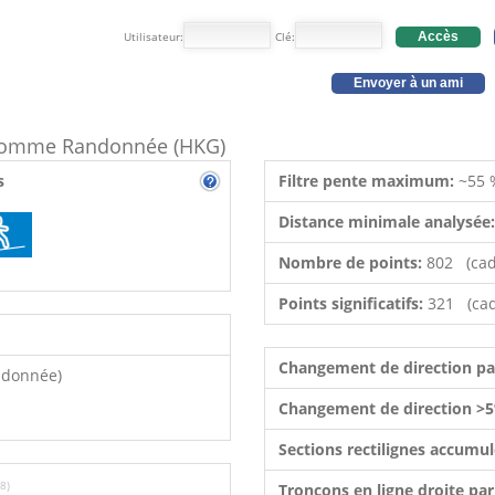
Utilisateur:
Clé:
Accès
Envoyer à un ami
e comme Randonnée (HKG)
s
Filtre pente maximum:
~55 
Distance minimale analysée
Nombre de points:
802 (cad
Points significatifs:
321 (cad
Changement de direction p
ndonnée)
Changement de direction >5
Sections rectilignes accumu
8)
Tronçons en ligne droite pa