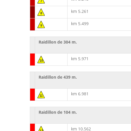
7
km 5.261
8
km 5.499
9
Raidillon de 304 m.
km 5.971
10
Raidillon de 439 m.
km 6.981
11
Raidillon de 104 m.
km 10.562
12