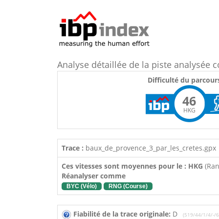
Analyse détaillée de la piste analysé
Difficulté du parcour
46
HKG
Trace :
baux_de_provence_3_par_les_cretes.gpx
Ces vitesses sont moyennes pour le : HKG
(Ra
Réanalyser comme
BYC (Vélo)
RNG (Course)
Fiabilité de la trace originale:
D
(519/44/1/4/-/6