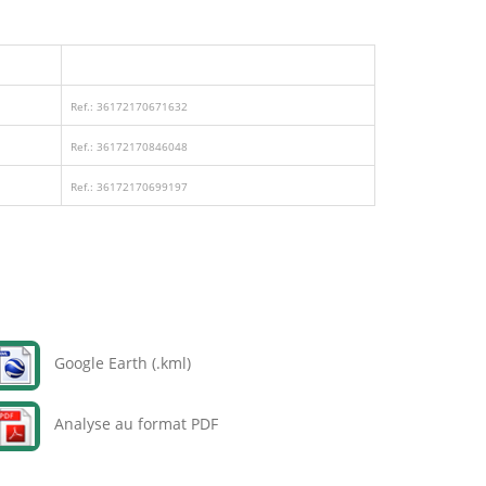
Ref.: 36172170671632
Ref.: 36172170846048
Ref.: 36172170699197
Google Earth (.kml)
Analyse au format PDF