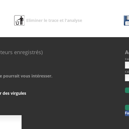
Eliminer le trace et l'analyse
ateurs enregistrés)
A
Uti
Clé
e pourrait vous intéresser.
r des virgules
Fa