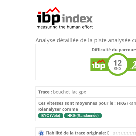
Analyse détaillée de la piste analysé
Difficulté du parcour
12
RNG
Trace :
bouchet_lac.gpx
Ces vitesses sont moyennes pour le : HKG
(Ra
Réanalyser comme
BYC (Vélo)
HKG (Randonnée)
Fiabilité de la trace originale:
E
(31/21/2/2/2/62