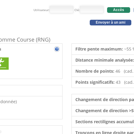
Utilisateur:
Clé:
Accès
Envoyer à un ami
e comme Course (RNG)
s
Filtre pente maximum:
~55 
Distance minimale analysée
Nombre de points:
46 (cad.
Points significatifs:
43 (cad.
Changement de direction p
ndonnée)
Changement de direction >5
Sections rectilignes accumu
)
Tronçons en ligne droite pa