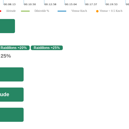
Altitude
Dénivelée %
Vitesse Km/h
Vitesse < 0.5 Km/h
Raidillons >20%
Raidillons >25%
> 25%
tude