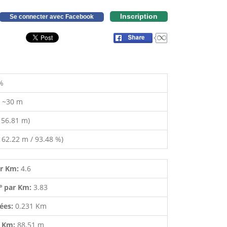
Inscription
Se connecter avec Facebook
%
:
~30 m
 56.81 m)
 62.22 m / 93.48 %)
ar Km:
4.6
º par Km:
3.83
lées:
0.231 Km
r Km:
88.51 m