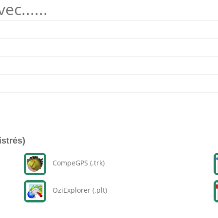
c......
istrés)
CompeGPS (.trk)
OziExplorer (.plt)