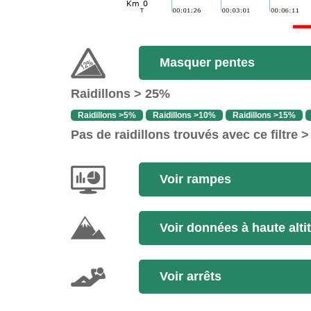
Masquer pentes
Raidillons > 25%
Raidillons >5%
Raidillons >10%
Raidillons >15%
Pas de raidillons trouvés avec ce filtre 
Voir rampes
Voir données à haute alti
Voir arrêts