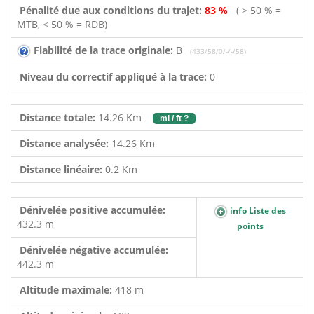
Pénalité due aux conditions du trajet:
83 %
( > 50 % =
MTB, < 50 % = RDB)
Fiabilité de la trace originale:
B
(433/58/0/-/-/58)
Niveau du correctif appliqué à la trace:
0
Distance totale:
14.26 Km
mi / ft ?
Distance analysée:
14.26 Km
Distance linéaire:
0.2 Km
Dénivelée positive accumulée:
info Liste des
432.3 m
points
Dénivelée négative accumulée:
442.3 m
Altitude maximale:
418 m