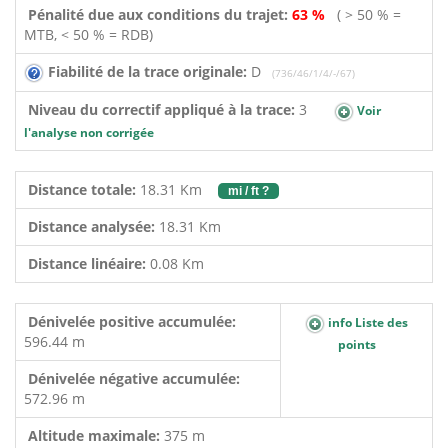
Pénalité due aux conditions du trajet:
63 %
( > 50 % =
MTB, < 50 % = RDB)
Fiabilité de la trace originale:
D
(736/46/1/4/-/67)
Niveau du correctif appliqué à la trace:
3
Voir
l'analyse non corrigée
Distance totale:
18.31 Km
mi / ft ?
Distance analysée:
18.31 Km
Distance linéaire:
0.08 Km
Dénivelée positive accumulée:
info Liste des
596.44 m
points
Dénivelée négative accumulée:
572.96 m
Altitude maximale:
375 m