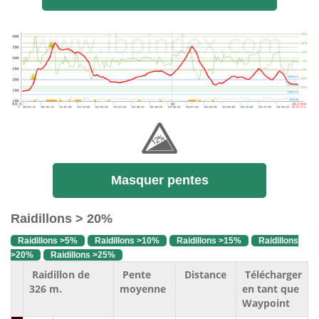
Masquer pentes
Raidillons > 20%
Raidillons >5%
Raidillons >10%
Raidillons >15%
Raidillons
>20%
Raidillons >25%
Raidillon de
Pente
Distance
Télécharger
326 m.
moyenne
en tant que
Waypoint