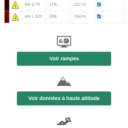
km 0.79
27%
222 m
1
km 1.939
20%
104 m
2
Voir rampes
Voir données à haute altitude