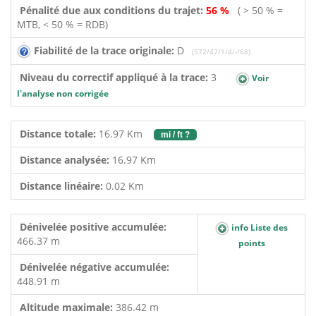
Pénalité due aux conditions du trajet:
56 %
( > 50 % =
MTB, < 50 % = RDB)
Fiabilité de la trace originale:
D
(572/47/1/4/-/68)
Niveau du correctif appliqué à la trace:
3
Voir
l'analyse non corrigée
Distance totale:
16.97 Km
mi / ft ?
Distance analysée:
16.97 Km
Distance linéaire:
0.02 Km
Dénivelée positive accumulée:
info Liste des
466.37 m
points
Dénivelée négative accumulée:
448.91 m
Altitude maximale:
386.42 m