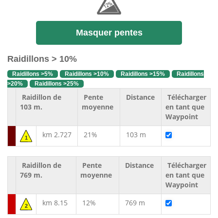
Masquer pentes
Raidillons > 10%
Raidillons >5%
Raidillons >10%
Raidillons >15%
Raidillons
>20%
Raidillons >25%
Raidillon de
Pente
Distance
Télécharger
103 m.
moyenne
en tant que
Waypoint
km 2.727
21%
103 m
1
Raidillon de
Pente
Distance
Télécharger
769 m.
moyenne
en tant que
Waypoint
km 8.15
12%
769 m
2