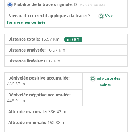
Fiabilité de la trace originale:
D
(572/47/1/4/-/68)
Niveau du correctif appliqué à la trace:
3
Voir
l'analyse non corrigée
Distance totale:
16.97 Km
mi / ft ?
Distance analysée:
16.97 Km
Distance linéaire:
0.02 Km
Dénivelée positive accumulée:
info Liste des
466.37 m
points
Dénivelée négative accumulée:
448.91 m
Altitude maximale:
386.42 m
Altitude minimale:
152.38 m