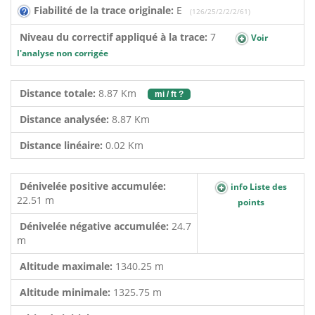
Fiabilité de la trace originale:
E
(126/25/2/2/2/61)
Niveau du correctif appliqué à la trace:
7
Voir
l'analyse non corrigée
Distance totale:
8.87 Km
mi / ft ?
Distance analysée:
8.87 Km
Distance linéaire:
0.02 Km
Dénivelée positive accumulée:
info Liste des
22.51 m
points
Dénivelée négative accumulée:
24.7
m
Altitude maximale:
1340.25 m
Altitude minimale:
1325.75 m