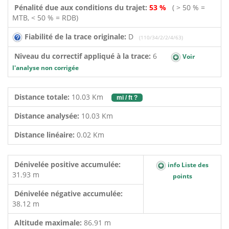
Pénalité due aux conditions du trajet:
53 %
( > 50 % =
MTB, < 50 % = RDB)
Fiabilité de la trace originale:
D
(110/34/2/2/4/63)
Niveau du correctif appliqué à la trace:
6
Voir
l'analyse non corrigée
Distance totale:
10.03 Km
mi / ft ?
Distance analysée:
10.03 Km
Distance linéaire:
0.02 Km
Dénivelée positive accumulée:
info Liste des
31.93 m
points
Dénivelée négative accumulée:
38.12 m
Altitude maximale:
86.91 m