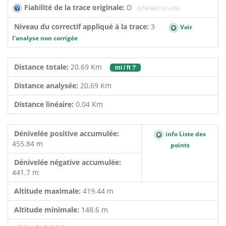
Fiabilité de la trace originale:
D
(574/46/1/4/-/69)
Niveau du correctif appliqué à la trace:
3
Voir
l'analyse non corrigée
Distance totale:
20.69 Km
mi / ft ?
Distance analysée:
20.69 Km
Distance linéaire:
0.04 Km
Dénivelée positive accumulée:
info Liste des
455.84 m
points
Dénivelée négative accumulée:
441.7 m
Altitude maximale:
419.44 m
Altitude minimale:
148.6 m