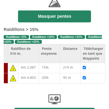
Masquer pentes
Raidillons > 15%
Raidillons >5%
Raidillons >10%
Raidillons >15%
Raidillons
>20%
Raidillons >25%
Raidillon de
Pente
Distance
Télécharger
314 m.
moyenne
en tant que
Waypoint
km 2.087
15%
219 m
1
km 4.803
20%
95 m
2