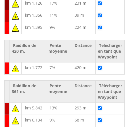
km 1.126
17%
231 m
3
km 1.356
11%
39 m
4
km 1.395
9%
224 m
5
Raidillon de
Pente
Distance
Télécharger
420 m.
moyenne
en tant que
Waypoint
km 1.772
7%
420 m
6
Raidillon de
Pente
Distance
Télécharger
361 m.
moyenne
en tant que
Waypoint
km 5.842
13%
293 m
7
km 6.134
9%
68 m
8