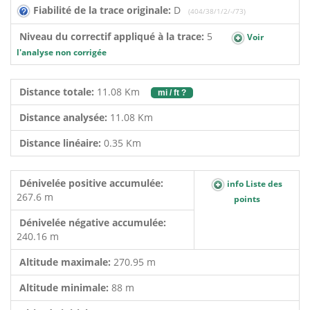
Fiabilité de la trace originale:
D
(404/38/1/2/-/73)
Niveau du correctif appliqué à la trace:
5
Voir
l'analyse non corrigée
Distance totale:
11.08 Km
mi / ft ?
Distance analysée:
11.08 Km
Distance linéaire:
0.35 Km
Dénivelée positive accumulée:
info Liste des
267.6 m
points
Dénivelée négative accumulée:
240.16 m
Altitude maximale:
270.95 m
Altitude minimale:
88 m