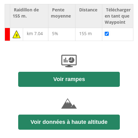
Raidillon de
Pente
Distance
Télécharger
155 m.
moyenne
en tant que
Waypoint
km 7.04
5%
155 m
9
Voir rampes
Voir données à haute altitude