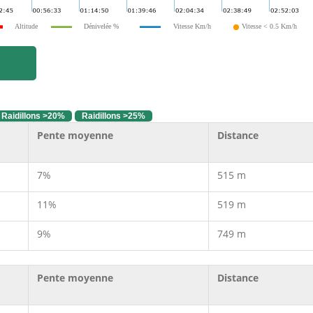
Altitude
Dénivelée %
Vitesse Km/h
Vitesse < 0.5 Km/h
Raidillons >20%
Raidillons >25%
Pente moyenne
Distance
7%
515 m
11%
519 m
9%
749 m
Pente moyenne
Distance