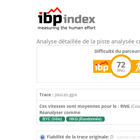
Analyse détaillée de la piste analysé
Difficulté du parcour
72
RNG
Trace :
joucas.gpx
Ces vitesses sont moyennes pour le : RNG
(Cou
Réanalyser comme
BYC (Vélo)
HKG (Randonnée)
Fiabilité de la trace originale:
D
(340/45/1/4/-/7