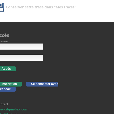
Conserver cette trace dans "Mes traces"
ccès
lisateur
Accès
Inscription
Se connecter avec
cebook
ntact
ww.ibpindex.com