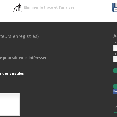
Eliminer le trace et l'analyse
ateurs enregistrés)
A
Uti
Clé
e pourrait vous intéresser.
r des virgules
Fa
Co
w