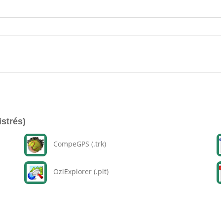
istrés)
CompeGPS (.trk)
OziExplorer (.plt)