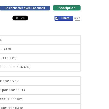
Inscription
Se connecter avec Facebook
%
:
~30 m
. 11.51 m)
. 33.58 m / 34.4 %)
ar Km:
15.17
º par Km:
11.93
lées:
1.222 Km
r Km:
113.04 m