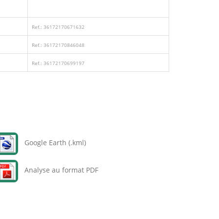
Ref.: 36172170671632
Ref.: 36172170846048
Ref.: 36172170699197
Google Earth (.kml)
Analyse au format PDF