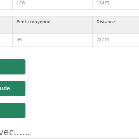
17%
113 m
Pente moyenne
Distance
6%
222 m
tude
c......