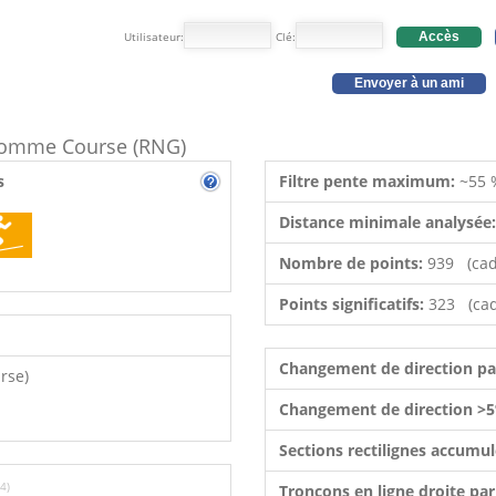
Utilisateur:
Clé:
Accès
Envoyer à un ami
e comme Course (RNG)
s
Filtre pente maximum:
~55 
Distance minimale analysée
Nombre de points:
939 (cad
Points significatifs:
323 (cad
Changement de direction p
rse)
Changement de direction >5
Sections rectilignes accumu
4)
Tronçons en ligne droite pa