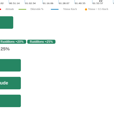
Altitude
Dénivelée %
Vitesse Km/h
Vitesse < 0.5 Km/h
Raidillons >20%
Raidillons >25%
> 25%
tude