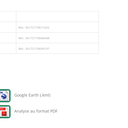
Ref.: 36172170671632
Ref.: 36172170846048
Ref.: 36172170699197
Google Earth (.kml)
Analyse au format PDF