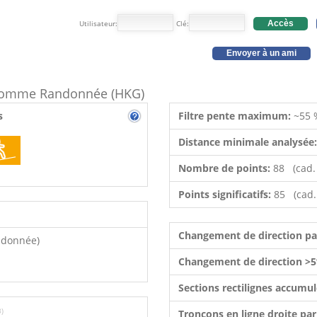
Utilisateur:
Clé:
Accès
Envoyer à un ami
e comme Randonnée (HKG)
s
Filtre pente maximum:
~55 
Distance minimale analysée
Nombre de points:
88 (cad.
Points significatifs:
85 (cad.
Changement de direction p
ndonnée)
Changement de direction >5
Sections rectilignes accumu
3)
Tronçons en ligne droite pa