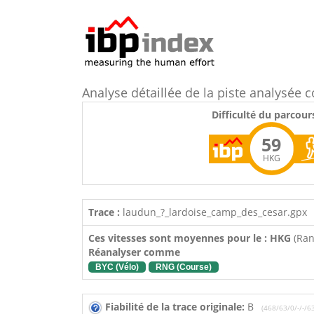
Analyse détaillée de la piste analysé
Difficulté du parcour
59
HKG
Trace :
laudun_?_lardoise_camp_des_cesar.gpx
Ces vitesses sont moyennes pour le : HKG
(Ra
Réanalyser comme
BYC (Vélo)
RNG (Course)
Fiabilité de la trace originale:
B
(468/63/0/-/-/6