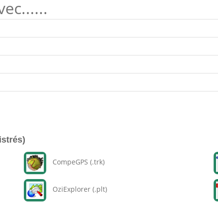
c......
istrés)
CompeGPS (.trk)
OziExplorer (.plt)