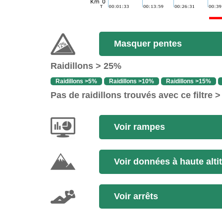
Masquer pentes
Raidillons > 25%
Raidillons >5%
Raidillons >10%
Raidillons >15%
Pas de raidillons trouvés avec ce filtre 
Voir rampes
Voir données à haute alti
Voir arrêts