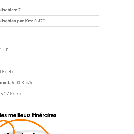
lisables:
7
lisables par Km:
0.479
:18 h
3 Km/h
ment:
5.03 Km/h
:
5.27 Km/h