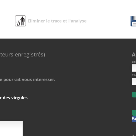
Eliminer le trace et l'analyse
ateurs enregistrés)
A
Uti
Clé
e pourrait vous intéresser.
r des virgules
Fa