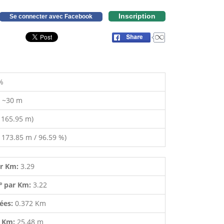
Inscription
Se connecter avec Facebook
%
:
~30 m
 165.95 m)
 173.85 m / 96.59 %)
ar Km:
3.29
º par Km:
3.22
lées:
0.372 Km
r Km:
25.48 m