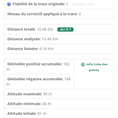
Fiabilité de la trace originale:
C
(182/53/0/-/-/53)
Niveau du correctif appliqué à la trace:
0
Distance totale:
10.48 Km
mi / ft ?
Distance analysée:
10.48 Km
Distance linéaire:
0.14 Km
Dénivelée positive accumulée:
182
info Liste des
m
points
Dénivelée négative accumulée:
184
m
Altitude maximale:
99 m
Altitude minimale:
40 m
Altitude initiale:
81 m