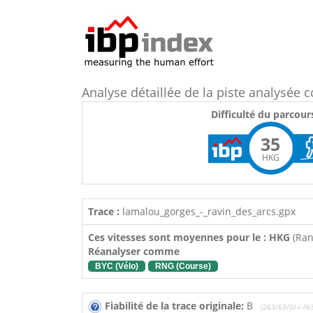
Analyse détaillée de la piste analysé
Difficulté du parcour
35
HKG
Trace :
lamalou_gorges_-_ravin_des_arcs.gpx
Ces vitesses sont moyennes pour le : HKG
(Ra
Réanalyser comme
BYC (Vélo)
RNG (Course)
Fiabilité de la trace originale:
B
(263/63/0/-/-/6