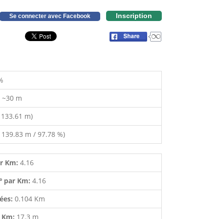
Inscription
Se connecter avec Facebook
%
:
~30 m
 133.61 m)
 139.83 m / 97.78 %)
ar Km:
4.16
º par Km:
4.16
lées:
0.104 Km
r Km:
17.3 m