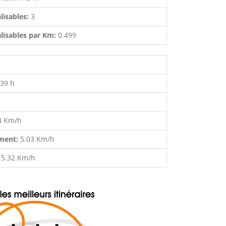
lisables:
3
lisables par Km:
0.499
:39 h
4 Km/h
ment:
5.03 Km/h
:
5.32 Km/h