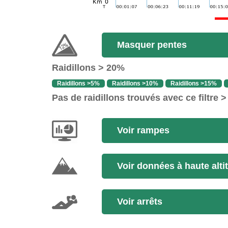
Masquer pentes
Raidillons > 20%
Raidillons >5%
Raidillons >10%
Raidillons >15%
Pas de raidillons trouvés avec ce filtre 
Voir rampes
Voir données à haute alti
Voir arrêts