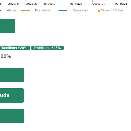
Altitude
Dénivelée %
Vitesse Km/h
Vitesse < 0.5 Km/h
Raidillons >20%
Raidillons >25%
> 20%
tude