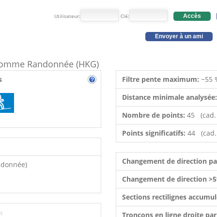
Utilisateur:
Clé:
Accès
Envoyer à un ami
e comme Randonnée (HKG)
s
Filtre pente maximum:
~55 
Distance minimale analysée
Nombre de points:
45 (cad.
Points significatifs:
44 (cad.
Changement de direction p
ndonnée)
Changement de direction >5
Sections rectilignes accumu
3)
Tronçons en ligne droite pa