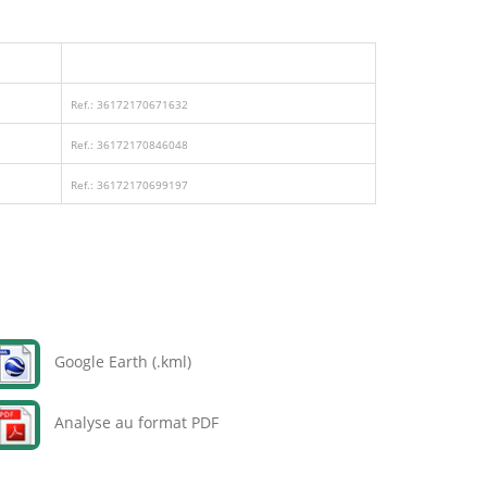
Ref.: 36172170671632
Ref.: 36172170846048
Ref.: 36172170699197
Google Earth (.kml)
Analyse au format PDF