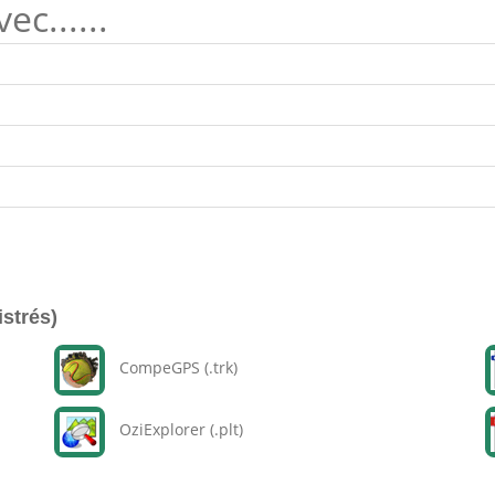
c......
istrés)
CompeGPS (.trk)
OziExplorer (.plt)