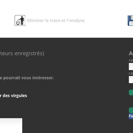
Eliminer le trace et l'analyse
ateurs enregistrés)
A
Uti
Clé
e pourrait vous intéresser.
r des virgules
Fa