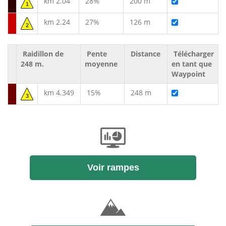
km 2.04
28%
200 m
1
km 2.24
27%
126 m
2
Raidillon de
Pente
Distance
Télécharger
248 m.
moyenne
en tant que
Waypoint
km 4.349
15%
248 m
3
Voir rampes