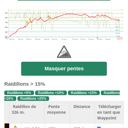
Masquer pentes
Raidillons > 15%
Raidillons >5%
Raidillons >10%
Raidillons >15%
Raidillons
>20%
Raidillons >25%
Raidillon de
Pente
Distance
Télécharger
326 m.
moyenne
en tant que
Waypoint