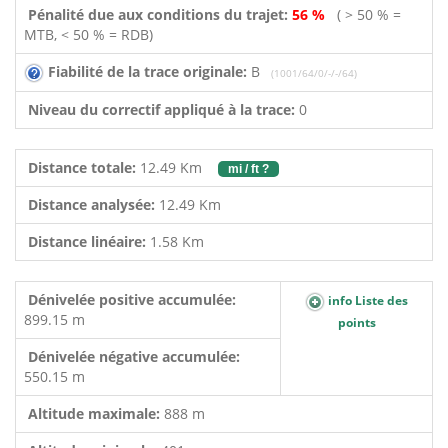
Pénalité due aux conditions du trajet:
56 %
( > 50 % =
MTB, < 50 % = RDB)
Fiabilité de la trace originale:
B
(1001/64/0/-/-/64)
Niveau du correctif appliqué à la trace:
0
Distance totale:
12.49 Km
mi / ft ?
Distance analysée:
12.49 Km
Distance linéaire:
1.58 Km
Dénivelée positive accumulée:
info Liste des
899.15 m
points
Dénivelée négative accumulée:
550.15 m
Altitude maximale:
888 m