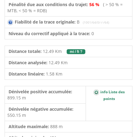
Pénalité due aux conditions du trajet:
56 %
( > 50 % =
MTB, < 50 % = RDB)
Fiabilité de la trace originale:
B
(1001/64/0/-/-/64)
Niveau du correctif appliqué à la trace:
0
Distance totale:
12.49 Km
mi / ft ?
Distance analysée:
12.49 Km
Distance linéaire:
1.58 Km
Dénivelée positive accumulée:
info Liste des
899.15 m
points
Dénivelée négative accumulée:
550.15 m
Altitude maximale:
888 m