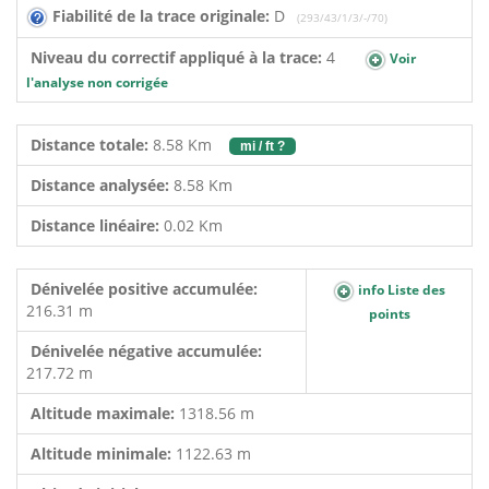
Fiabilité de la trace originale:
D
(293/43/1/3/-/70)
Niveau du correctif appliqué à la trace:
4
Voir
l'analyse non corrigée
Distance totale:
8.58 Km
mi / ft ?
Distance analysée:
8.58 Km
Distance linéaire:
0.02 Km
Dénivelée positive accumulée:
info Liste des
216.31 m
points
Dénivelée négative accumulée:
217.72 m
Altitude maximale:
1318.56 m
Altitude minimale:
1122.63 m