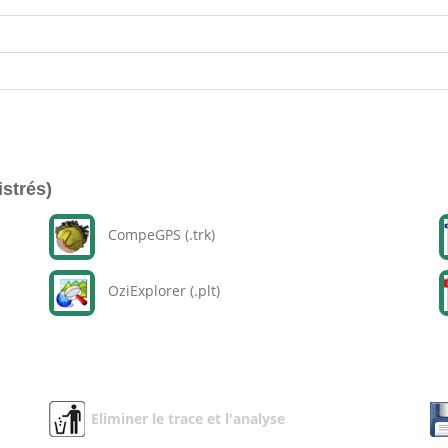
istrés)
CompeGPS (.trk)
OziExplorer (.plt)
Eliminer le trace et l'analyse