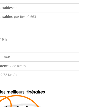
lisables:
9
lisables par Km:
0.663
:16 h
1 Km/h
ment:
2.88 Km/h
:
9.72 Km/h