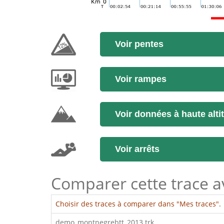
Voir pentes
Voir rampes
Voir données à haute alti
Voir arrêts
Comparer cette trace ave
Choisir des traces à comparer dans "Mes traces".
demo_montnegrebtt_2013.trk