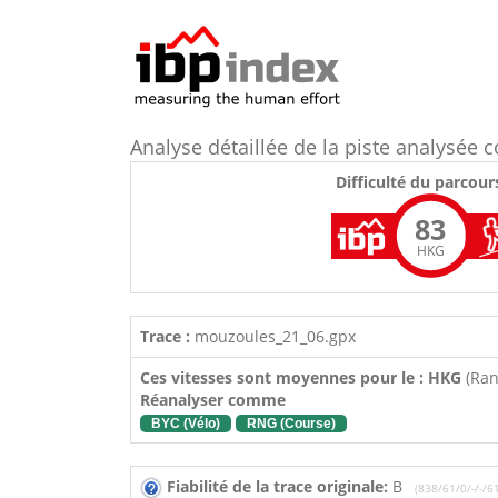
Analyse détaillée de la piste analysé
Difficulté du parcour
83
HKG
Trace :
mouzoules_21_06.gpx
Ces vitesses sont moyennes pour le : HKG
(Ra
Réanalyser comme
BYC (Vélo)
RNG (Course)
Fiabilité de la trace originale:
B
(838/61/0/-/-/6