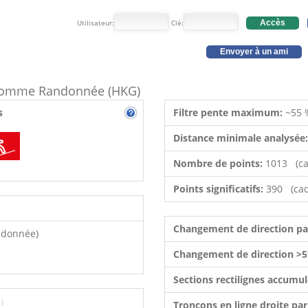
Utilisateur:
Clé:
Accès
Envoyer à un ami
e comme Randonnée (HKG)
s
Filtre pente maximum:
~55 
Distance minimale analysée
Nombre de points:
1013 (ca
Points significatifs:
390 (cad
Changement de direction p
ndonnée)
Changement de direction >5
Sections rectilignes accumu
1)
Tronçons en ligne droite pa