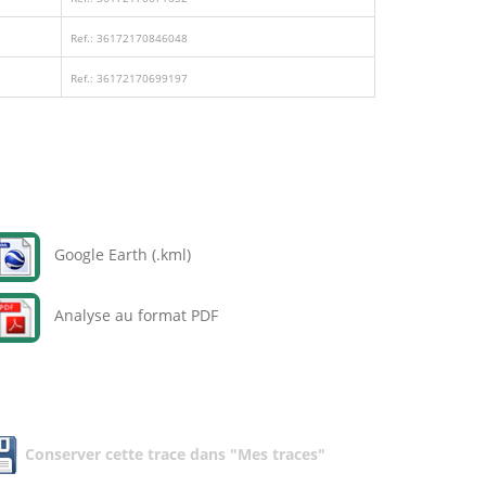
Ref.: 36172170846048
Ref.: 36172170699197
Google Earth (.kml)
Analyse au format PDF
Conserver cette trace dans "Mes traces"