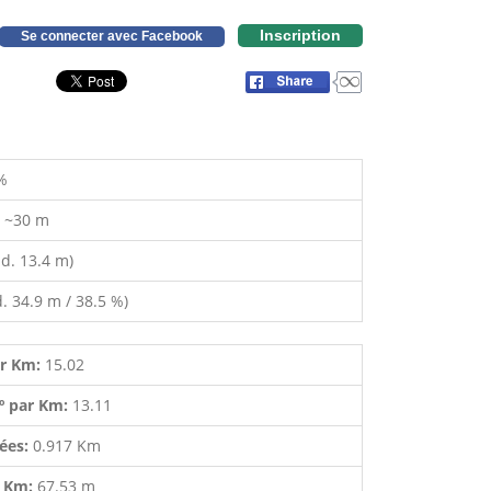
Inscription
Se connecter avec Facebook
%
:
~30 m
d. 13.4 m)
. 34.9 m / 38.5 %)
ar Km:
15.02
º par Km:
13.11
lées:
0.917 Km
r Km:
67.53 m