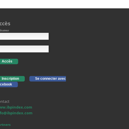
ccès
lisateur
Accès
Inscription
Se connecter avec
cebook
ntact
ww.ibpindex.com
nfo@ibpindex.com
rtners