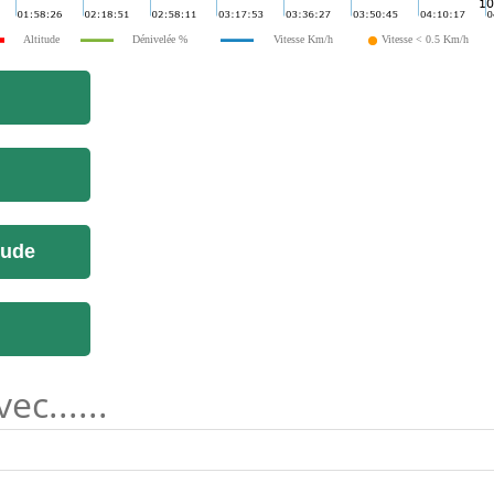
Altitude
Dénivelée %
Vitesse Km/h
Vitesse < 0.5 Km/h
tude
c......