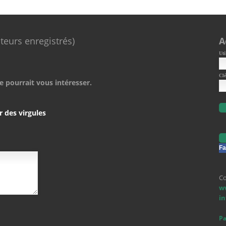
ateurs enregistrés)
A
Uti
Clé
e pourrait vous intéresser.
r des virgules
Fa
Co
w
i
Pa