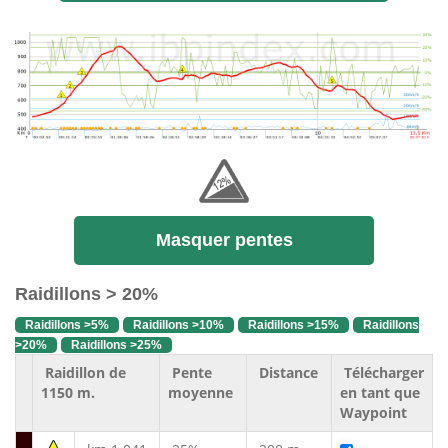
Masquer pentes
Raidillons > 20%
Raidillons >5%
Raidillons >10%
Raidillons >15%
Raidillons
>20%
Raidillons >25%
Raidillon de
Pente
Distance
Télécharger
1150 m.
moyenne
en tant que
Waypoint