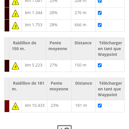
km 1.041
25%
208 m
1
km 1.344
28%
276 m
2
km 1.753
28%
666 m
3
Raidillon de
Pente
Distance
Télécharger
150 m.
moyenne
en tant que
Waypoint
km 5.223
27%
150 m
4
Raidillon de 181
Pente
Distance
Télécharger
m.
moyenne
en tant que
Waypoint
km 10.433
23%
181 m
5