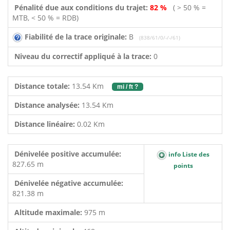
Pénalité due aux conditions du trajet:
82 %
( > 50 % =
MTB, < 50 % = RDB)
Fiabilité de la trace originale:
B
(838/61/0/-/-/61)
Niveau du correctif appliqué à la trace:
0
Distance totale:
13.54 Km
mi / ft ?
Distance analysée:
13.54 Km
Distance linéaire:
0.02 Km
Dénivelée positive accumulée:
info Liste des
827.65 m
points
Dénivelée négative accumulée:
821.38 m
Altitude maximale:
975 m