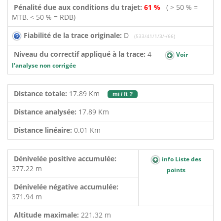
Pénalité due aux conditions du trajet:
61 %
( > 50 % =
MTB, < 50 % = RDB)
Fiabilité de la trace originale:
D
(533/41/1/3/-/66)
Niveau du correctif appliqué à la trace:
4
Voir
l'analyse non corrigée
Distance totale:
17.89 Km
mi / ft ?
Distance analysée:
17.89 Km
Distance linéaire:
0.01 Km
Dénivelée positive accumulée:
info Liste des
377.22 m
points
Dénivelée négative accumulée:
371.94 m
Altitude maximale:
221.32 m