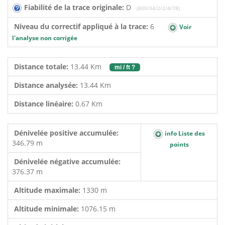
Fiabilité de la trace originale:
D
(800/34/2/2/4/78)
Niveau du correctif appliqué à la trace:
6
Voir
l'analyse non corrigée
Distance totale:
13.44 Km
mi / ft ?
Distance analysée:
13.44 Km
Distance linéaire:
0.67 Km
Dénivelée positive accumulée:
info Liste des
346.79 m
points
Dénivelée négative accumulée:
376.37 m
Altitude maximale:
1330 m
Altitude minimale:
1076.15 m