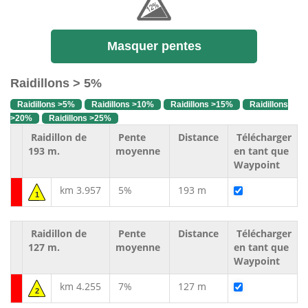
Masquer pentes
Raidillons > 5%
Raidillons >5%
Raidillons >10%
Raidillons >15%
Raidillons
>20%
Raidillons >25%
Raidillon de
Pente
Distance
Télécharger
193 m.
moyenne
en tant que
Waypoint
km 3.957
5%
193 m
1
Raidillon de
Pente
Distance
Télécharger
127 m.
moyenne
en tant que
Waypoint
km 4.255
7%
127 m
2