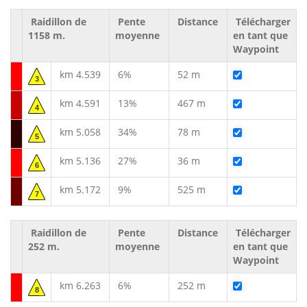
Raidillon de
Pente
Distance
Télécharger
1158 m.
moyenne
en tant que
Waypoint
km 4.539
6%
52 m
3
km 4.591
13%
467 m
4
km 5.058
34%
78 m
5
km 5.136
27%
36 m
6
km 5.172
9%
525 m
7
Raidillon de
Pente
Distance
Télécharger
252 m.
moyenne
en tant que
Waypoint
km 6.263
6%
252 m
8