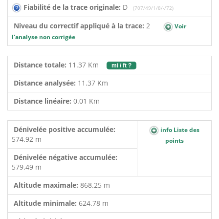
Fiabilité de la trace originale:
D
(707/49/1/8/-/72)
Niveau du correctif appliqué à la trace:
2
Voir
l'analyse non corrigée
Distance totale:
11.37 Km
mi / ft ?
Distance analysée:
11.37 Km
Distance linéaire:
0.01 Km
Dénivelée positive accumulée:
info Liste des
574.92 m
points
Dénivelée négative accumulée:
579.49 m
Altitude maximale:
868.25 m
Altitude minimale:
624.78 m