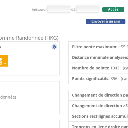
Utilisateur:
Clé:
Accès
Envoyer à un ami
e comme Randonnée (HKG)
s
Filtre pente maximum:
~55 
Distance minimale analysée
Nombre de points:
1043 (ca
Points significatifs:
396 (cad
Changement de direction p
ndonnée)
Changement de direction >5
Sections rectilignes accumu
6)
Tronçons en ligne droite pa