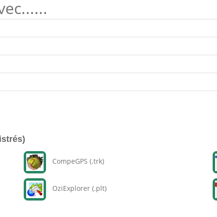
c......
istrés)
CompeGPS (.trk)
OziExplorer (.plt)