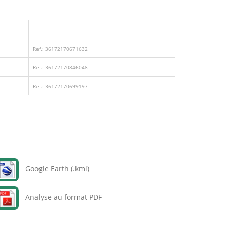
Ref.: 36172170671632
Ref.: 36172170846048
Ref.: 36172170699197
Google Earth (.kml)
Analyse au format PDF