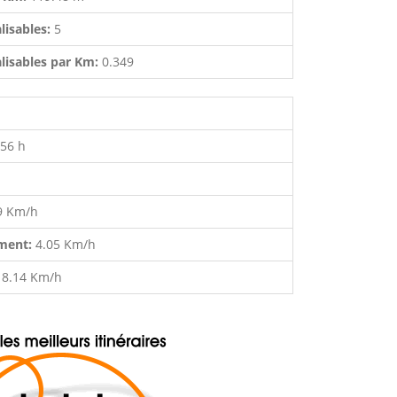
lisables:
5
lisables par Km:
0.349
:56 h
9 Km/h
ment:
4.05 Km/h
:
8.14 Km/h