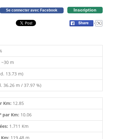
Inscription
Se connecter avec Facebook
%
:
~30 m
d. 13.73 m)
. 36.26 m / 37.97 %)
ar Km:
12.85
º par Km:
10.06
lées:
1.711 Km
r Km:
119.48 m