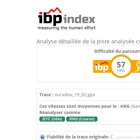
Analyse détaillée de la piste analysé
Difficulté du parcour
57
HKG
Trace :
ouradou_19_02.gpx
Ces vitesses sont moyennes pour le : HKG
(Ra
Réanalyser comme
BYC (Vélo)
RNG (Course)
Fiabilité de la trace originale:
C
(463/56/0/-/-/5