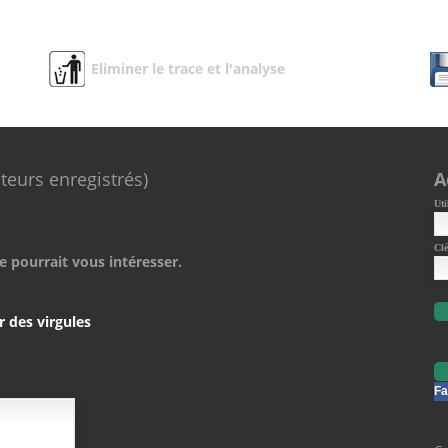
Eliminer le trace et l'analyse
ateurs enregistrés)
A
Uti
Clé
e pourrait vous intéresser.
r des virgules
Fa