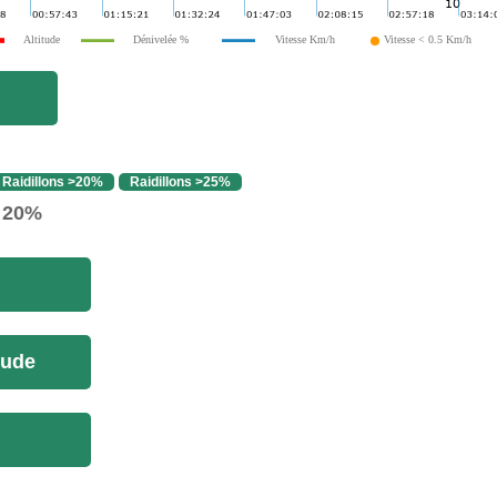
Altitude
Dénivelée %
Vitesse Km/h
Vitesse < 0.5 Km/h
Raidillons >20%
Raidillons >25%
> 20%
tude