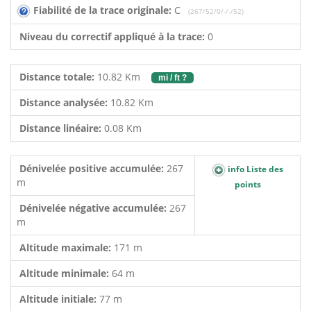
Fiabilité de la trace originale:
C
(267/52/0/-/-/52)
Niveau du correctif appliqué à la trace:
0
Distance totale:
10.82 Km
mi / ft ?
Distance analysée:
10.82 Km
Distance linéaire:
0.08 Km
Dénivelée positive accumulée:
267
info Liste des
m
points
Dénivelée négative accumulée:
267
m
Altitude maximale:
171 m
Altitude minimale:
64 m
Altitude initiale:
77 m