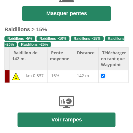
Masquer pentes
Raidillons > 15%
Raidillons >5%
Raidillons >10%
Raidillons >15%
Raidillons
>20%
Raidillons >25%
Raidillon de
Pente
Distance
Télécharger
142 m.
moyenne
en tant que
Waypoint
km 0.537
16%
142 m
1
Voir rampes