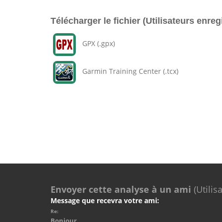
Télécharger le fichier (Utilisateurs enreg
GPX (.gpx)
Garmin Training Center (.tcx)
Envoyer cette analyse à un ami
(Utilis
Message que recevra votre ami:
Re:
Bonjour.