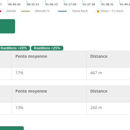
Altitude
Dénivelée %
Vitesse Km/h
Vitesse < 0.5 Km/h
Raidillons >20%
Raidillons >25%
Pente moyenne
Distance
17%
467 m
Pente moyenne
Distance
13%
260 m