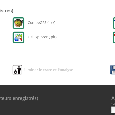
istrés)
CompeGPS (.trk)
OziExplorer (.plt)
Eliminer le trace et l'analyse
ateurs enregistrés)
A
Uti