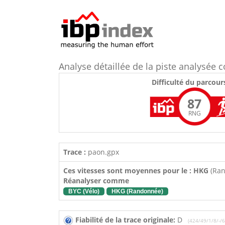
Analyse détaillée de la piste analysé
Difficulté du parcour
87
RNG
Trace :
paon.gpx
Ces vitesses sont moyennes pour le : HKG
(Ra
Réanalyser comme
BYC (Vélo)
HKG (Randonnée)
Fiabilité de la trace originale:
D
(424/49/1/8/-/6