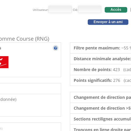
Utilisateur:
Clé:
Accès
Envoyer à un ami
e comme Course (RNG)
s
Filtre pente maximum:
~55 
Distance minimale analysée
Nombre de points:
423 (cad
Points significatifs:
276 (cad
Changement de direction p
ndonnée)
Changement de direction >5
Sections rectilignes accumu
6)
Tronçons en ligne droite pa