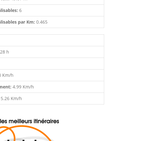
lisables:
6
lisables par Km:
0.465
:28 h
8 Km/h
ment:
4.99 Km/h
:
5.26 Km/h