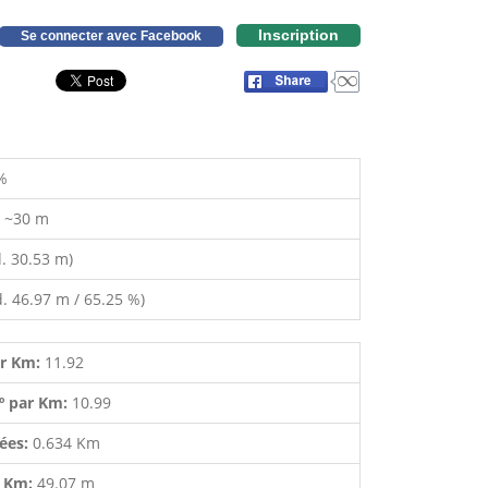
Inscription
Se connecter avec Facebook
%
:
~30 m
. 30.53 m)
. 46.97 m / 65.25 %)
ar Km:
11.92
º par Km:
10.99
lées:
0.634 Km
r Km:
49.07 m