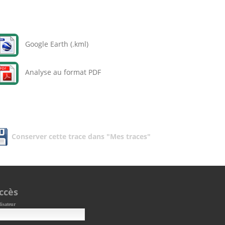
Google Earth (.kml)
Analyse au format PDF
Conserver cette trace dans "Mes traces"
ccès
lisateur