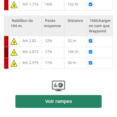
km 1.716
16%
122 m
5
Raidillon de
Pente
Distance
Télécharger
194 m.
moyenne
en tant que
Waypoint
km 2.82
12%
52 m
6
km 2.872
17%
106 m
7
km 2.979
11%
36 m
8
Voir rampes