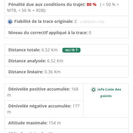
Pénalité due aux conditions du trajet:
80 %
( > 50 % =
MTB, < 50 % = RDB)
Fiabilité de la trace originale:
C
(168/56/0/-/-/56)
Niveau du correctif appliqué à la trace:
0
Distance totale:
6.52 Km
mi / ft ?
Distance analysée:
6.52 Km
Distance linéaire:
0.36 Km
Dénivelée positive accumulée:
168
info Liste des
m
points
Dénivelée négative accumulée:
177
m
Altitude maximale:
154 m