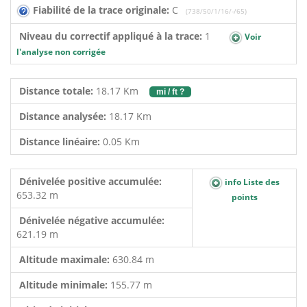
Fiabilité de la trace originale:
C
(738/50/1/16/-/65)
Niveau du correctif appliqué à la trace:
1
Voir
l'analyse non corrigée
Distance totale:
18.17 Km
mi / ft ?
Distance analysée:
18.17 Km
Distance linéaire:
0.05 Km
Dénivelée positive accumulée:
info Liste des
653.32 m
points
Dénivelée négative accumulée:
621.19 m
Altitude maximale:
630.84 m
Altitude minimale:
155.77 m