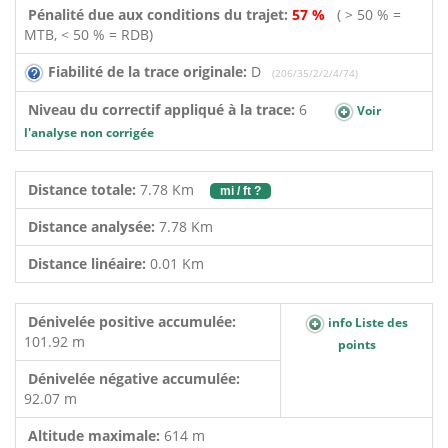
Pénalité due aux conditions du trajet:
57 %
( > 50 % =
MTB, < 50 % = RDB)
Fiabilité de la trace originale:
D
(206/35/2/2/4/74)
Niveau du correctif appliqué à la trace:
6
Voir
l'analyse non corrigée
Distance totale:
7.78 Km
mi / ft ?
Distance analysée:
7.78 Km
Distance linéaire:
0.01 Km
Dénivelée positive accumulée:
info Liste des
101.92 m
points
Dénivelée négative accumulée:
92.07 m
Altitude maximale:
614 m