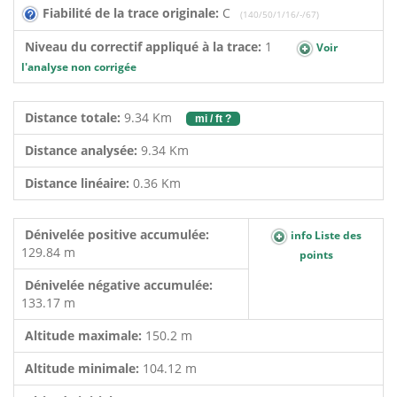
Fiabilité de la trace originale:
C
(140/50/1/16/-/67)
Niveau du correctif appliqué à la trace:
1
Voir
l'analyse non corrigée
Distance totale:
9.34 Km
mi / ft ?
Distance analysée:
9.34 Km
Distance linéaire:
0.36 Km
Dénivelée positive accumulée:
info Liste des
129.84 m
points
Dénivelée négative accumulée:
133.17 m
Altitude maximale:
150.2 m
Altitude minimale:
104.12 m