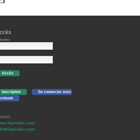
ccès
lisateur
Accès
Inscription
Se connecter avec
cebook
ntact
ww.ibpindex.com
nfo@ibpindex.com