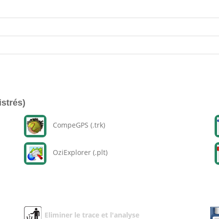
istrés)
CompeGPS (.trk)
OziExplorer (.plt)
Eliminer le trace et l'analyse