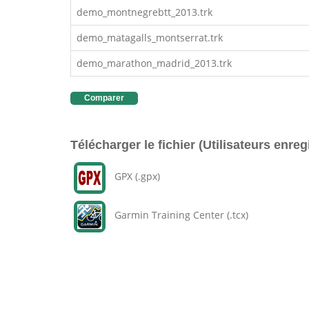
demo_montnegrebtt_2013.trk
demo_matagalls_montserrat.trk
demo_marathon_madrid_2013.trk
Comparer
Télécharger le fichier (Utilisateurs enreg
GPX (.gpx)
Garmin Training Center (.tcx)