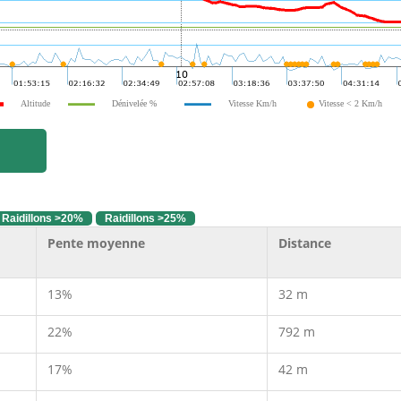
Altitude
Dénivelée %
Vitesse Km/h
Vitesse < 2 Km/h
Raidillons >20%
Raidillons >25%
Pente moyenne
Distance
13%
32 m
22%
792 m
17%
42 m