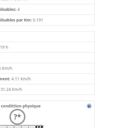
lisables:
4
lisables par Km:
0.191
:19 h
5 Km/h
ment:
4.11 Km/h
:
31.24 Km/h
 condittion physique
?*