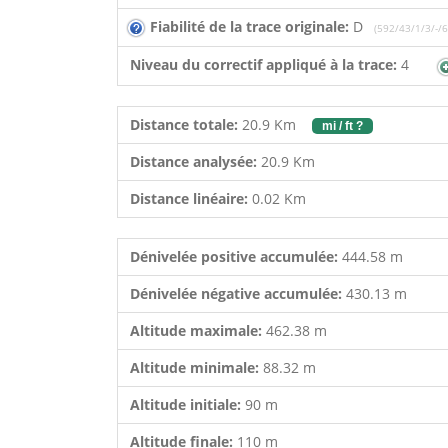
Fiabilité de la trace originale:
D
(592/43/1/3/-/6
Niveau du correctif appliqué à la trace:
4
Distance totale:
20.9 Km
mi / ft ?
Distance analysée:
20.9 Km
Distance linéaire:
0.02 Km
Dénivelée positive accumulée:
444.58 m
Dénivelée négative accumulée:
430.13 m
Altitude maximale:
462.38 m
Altitude minimale:
88.32 m
Altitude initiale:
90 m
Altitude finale:
110 m