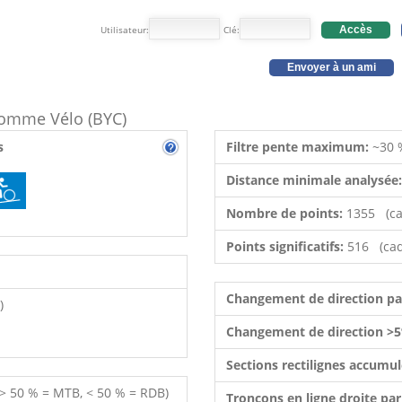
Utilisateur:
Clé:
Accès
Envoyer à un ami
 comme Vélo (BYC)
s
Filtre pente maximum:
~30 
Distance minimale analysée
Nombre de points:
1355 (ca
Points significatifs:
516 (cad
Changement de direction p
)
Changement de direction >5
Sections rectilignes accumu
 > 50 % = MTB, < 50 % = RDB)
Tronçons en ligne droite pa