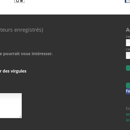
ateurs enregistrés)
A
Uti
Clé
e pourrait vous intéresser.
r des virgules
Fa
Co
w
i