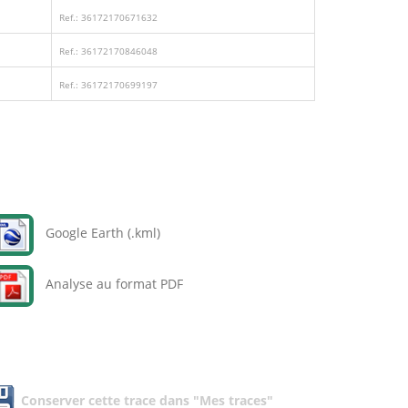
Ref.: 36172170671632
Ref.: 36172170846048
Ref.: 36172170699197
Google Earth (.kml)
Analyse au format PDF
Conserver cette trace dans "Mes traces"