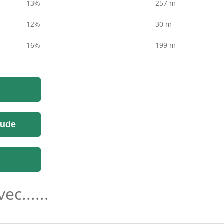
13%
257 m
12%
30 m
16%
199 m
tude
c......