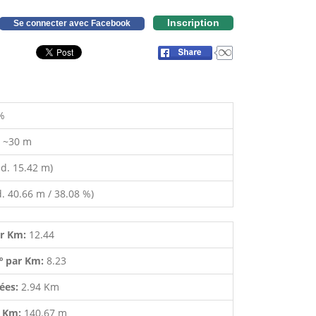
Inscription
Se connecter avec Facebook
%
:
~30 m
d. 15.42 m)
. 40.66 m / 38.08 %)
ar Km:
12.44
º par Km:
8.23
lées:
2.94 Km
r Km:
140.67 m