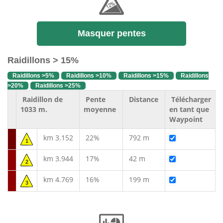
Masquer pentes
Raidillons > 15%
Raidillons >5%
Raidillons >10%
Raidillons >15%
Raidillons
>20%
Raidillons >25%
Raidillon de
Pente
Distance
Télécharger
1033 m.
moyenne
en tant que
Waypoint
km 3.152
22%
792 m
1
km 3.944
17%
42 m
2
km 4.769
16%
199 m
3