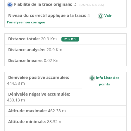
Fiabilité de la trace originale:
D
(592/43/1/3/-/66)
Niveau du correctif appliqué à la trace:
4
Voir
l'analyse non corrigée
Distance totale:
20.9 Km
mi / ft ?
Distance analysée:
20.9 Km
Distance linéaire:
0.02 Km
Dénivelée positive accumulée:
info Liste des
444.58 m
points
Dénivelée négative accumulée:
430.13 m
Altitude maximale:
462.38 m
Altitude minimale:
88.32 m