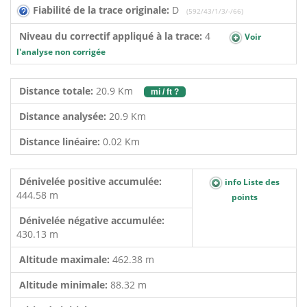
Fiabilité de la trace originale:
D
(592/43/1/3/-/66)
Niveau du correctif appliqué à la trace:
4
Voir
l'analyse non corrigée
Distance totale:
20.9 Km
mi / ft ?
Distance analysée:
20.9 Km
Distance linéaire:
0.02 Km
Dénivelée positive accumulée:
info Liste des
444.58 m
points
Dénivelée négative accumulée:
430.13 m
Altitude maximale:
462.38 m
Altitude minimale:
88.32 m