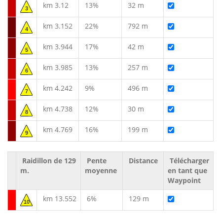
km 3.12
13%
32 m
3
km 3.152
22%
792 m
4
km 3.944
17%
42 m
5
km 3.985
13%
257 m
6
km 4.242
9%
496 m
7
km 4.738
12%
30 m
8
km 4.769
16%
199 m
9
Raidillon de 129
Pente
Distance
Télécharger
m.
moyenne
en tant que
Waypoint
km 13.552
6%
129 m
10