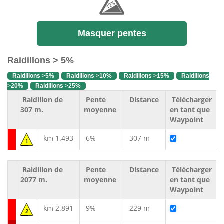
Masquer pentes
Raidillons > 5%
Raidillons >5%
Raidillons >10%
Raidillons >15%
Raidillons
>20%
Raidillons >25%
Raidillon de
Pente
Distance
Télécharger
307 m.
moyenne
en tant que
Waypoint
km 1.493
6%
307 m
1
Raidillon de
Pente
Distance
Télécharger
2077 m.
moyenne
en tant que
Waypoint
km 2.891
9%
229 m
2