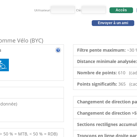
Utilisateur:
Clé:
Accès
Envoyer à un ami
 comme Vélo (BYC)
s
Filtre pente maximum:
~30 
Distance minimale analysée
Nombre de points:
610 (cad
Points significatifs:
365 (cad
Changement de direction p
ndonnée)
Changement de direction >5
Sections rectilignes accumu
 > 50 % = MTB, < 50 % = RDB)
Tronçons en ligne droite pa