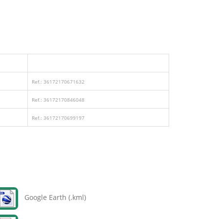
Ref.: 36172170671632
Ref.: 36172170846048
Ref.: 36172170699197
Google Earth (.kml)