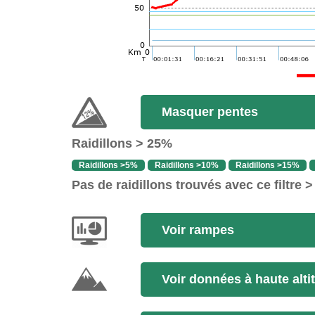
Masquer pentes
Raidillons > 25%
Raidillons >5%
Raidillons >10%
Raidillons >15%
Pas de raidillons trouvés avec ce filtre 
Voir rampes
Voir données à haute alti