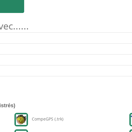
c......
istrés)
CompeGPS (.trk)