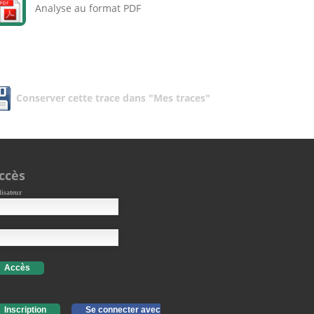
Analyse au format PDF
Conserver cette trace dans "Mes traces"
ccès
lisateur
Accès
Inscription
Se connecter avec