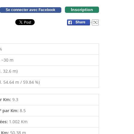
Inscription
Se connecter avec Facebook
%
:
~30 m
. 32.6 m)
. 54.64 m / 59.84 %)
ar Km:
9.3
º par Km:
8.5
lées:
1.002 Km
r Km:
50.38 m