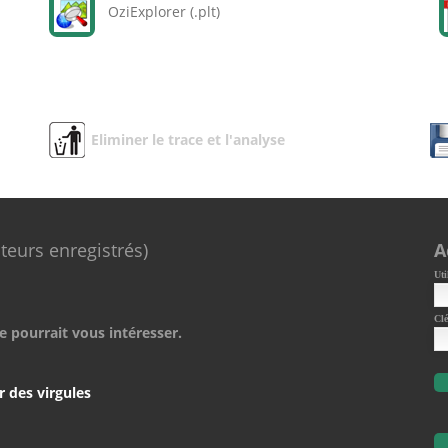
OziExplorer (.plt)
Eliminer le trace et l'analyse
ateurs enregistrés)
A
Uti
Clé
e pourrait vous intéresser.
r des virgules