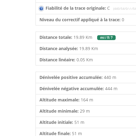
Fiabilité de la trace originale:
C
(440/54/0/-/-/5
Niveau du correctif appliqué à la trace:
0
Distance totale:
19.89 Km
mi / ft ?
Distance analysée:
19.89 Km
Distance linéaire:
0.05 Km
Dénivelée positive accumulée:
440 m
Dénivelée négative accumulée:
444 m
Altitude maximale:
164 m
Altitude minimale:
29 m
Altitude initiale:
51 m
Altitude finale:
51 m