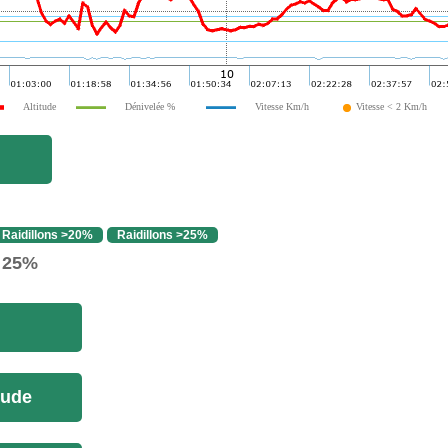
Altitude
Dénivelée %
Vitesse Km/h
Vitesse < 2 Km/h
Raidillons >20%
Raidillons >25%
> 25%
tude