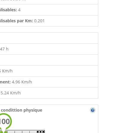
lisables:
4
lisables par Km:
0.201
:47 h
6 Km/h
ment:
4.96 Km/h
:
5.24 Km/h
 condittion physique
100